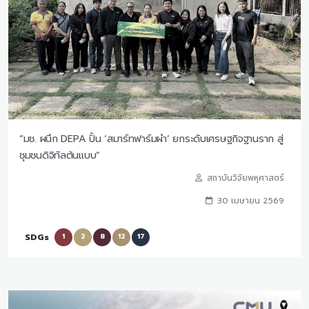
“มช. ผนึก DEPA ปั้น ‘สมาร์ทฟาร์มผำ’ ยกระดับเศรษฐกิจฐานราก สู่
ชุมชนดิจิทัลต้นแบบ”
สถาบันวิจัยพหุศาสตร์
30 เมษายน 2569
SDGs
1
2
8
12
17