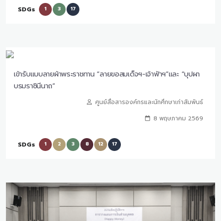
SDGs
1
3
17
เข้ารับแบบลายผ้าพระราชทาน “ลายขอสมเด็จฯ-เจ้าฟ้าฯ”และ “บุปผา
บรมราชินีนาถ”
ศูนย์สื่อสารองค์กรและนักศึกษาเก่าสัมพันธ์
8 พฤษภาคม 2569
SDGs
1
2
3
8
12
17