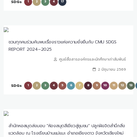
SDGs
1
2
3
4
17
ชวนทุกคนร่วมค้นพบเรื่องราวแห่งความยั่งยืนกับ CMU SDGS
REPORT 2024–2025
ศูนย์สื่อสารองค์กรและนักศึกษาเก่าสัมพันธ์
2 มิถุนายน 2569
SDGs
1
2
3
4
5
6
7
8
9
10
11
12
13
สำนักหอสมุดส่งมอบ “ห้องสมุดสีเขียวสู่ชุมชน” ปลูกฝังจิตสำนึกสิ่ง
แวดล้อม ณ โรงเรียนบ้านแม่แมะ อำเภอเชียงดาว จังหวัดเชียงใหม่