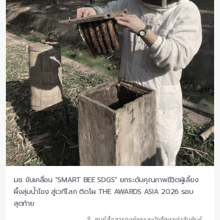
มช. ขับเคลื่อน “SMART BEE SDGS” ยกระดับคุณภาพชีวิตผู้เลี้ยง
ผึ้งลุ่มน้ำโขง สู่เวทีโลก ติดโผ THE AWARDS ASIA 2026 รอบ
สุดท้าย
ศูนย์สื่อสารองค์กรและนักศึกษาเก่าสัมพันธ์