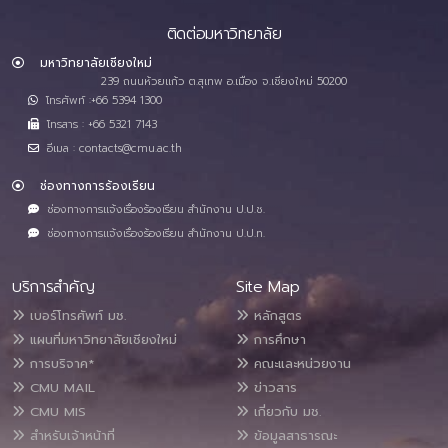
ติดต่อมหาวิทยาลัย
มหาวิทยาลัยเชียงใหม่
239 ถนนห้วยแก้ว ต.สุเทพ อ.เมือง จ.เชียงใหม่ 50200
โทรศัพท์ :+66 5394 1300
โทรสาร : +66 5321 7143
อีเมล : contacts@cmu.ac.th
ช่องทางการร้องเรียน
ช่องทางการแจ้งเรื่องร้องเรียน สำนักงาน ป.ป.ช.
ช่องทางการแจ้งเรื่องร้องเรียน สำนักงาน ป.ป.ท.
บริการสำคัญ
Site Map
เบอร์โทรศัพท์ มช.
หลักสูตร
แผนที่มหาวิทยาลัยเชียงใหม่
การศึกษา
การบริจาค*
คณะและหน่วยงาน
CMU MAIL
ข่าวสาร
CMU MIS
เกี่ยวกับ มช.
สำหรับเจ้าหน้าที่
ข้อมูลสาธารณะ