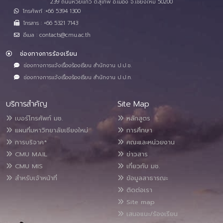
239 ถนนห้วยแก้ว ต.สุเทพ อ.เมือง จ.เชียงใหม่ 50200
โทรศัพท์ :+66 5394 1300
โทรสาร : +66 5321 7143
อีเมล : contacts@cmu.ac.th
ช่องทางการร้องเรียน
ช่องทางการแจ้งเรื่องร้องเรียน สำนักงาน ป.ป.ช.
ช่องทางการแจ้งเรื่องร้องเรียน สำนักงาน ป.ป.ท.
บริการสำคัญ
Site Map
เบอร์โทรศัพท์ มช.
หลักสูตร
แผนที่มหาวิทยาลัยเชียงใหม่
การศึกษา
การบริจาค*
คณะและหน่วยงาน
CMU MAIL
ข่าวสาร
CMU MIS
เกี่ยวกับ มช.
สำหรับเจ้าหน้าที่
ข้อมูลสาธารณะ
ติดต่อเรา
Site map
เสนอแนะ/ร้องเรียน