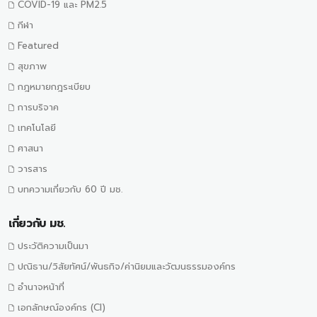
COVID-19 และ PM2.5
กีฬา
Featured
สุขภาพ
กฎหมายกฎระเบียบ
การบริจาค
เทคโนโลยี
ศาสนา
วารสาร
บทความเกี่ยวกับ 60 ปี มช.
เกี่ยวกับ มช.
ประวัติความเป็นมา
ปณิธาน/วิสัยทัศน์/พันธกิจ/ค่านิยมและวัฒนธรรมองค์กร
อำนาจหน้าที่
เอกลักษณ์องค์กร (CI)