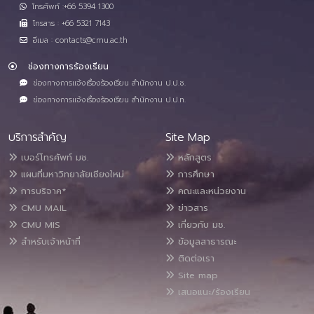
โทรศัพท์ :+66 5394 1300
โทรสาร : +66 5321 7143
อีเมล : contacts@cmu.ac.th
ช่องทางการร้องเรียน
ช่องทางการแจ้งเรื่องร้องเรียน สำนักงาน ป.ป.ช.
ช่องทางการแจ้งเรื่องร้องเรียน สำนักงาน ป.ป.ท.
บริการสำคัญ
Site Map
เบอร์โทรศัพท์ มช.
หลักสูตร
แผนที่มหาวิทยาลัยเชียงใหม่
การศึกษา
การบริจาค*
คณะและหน่วยงาน
CMU MAIL
ข่าวสาร
CMU MIS
เกี่ยวกับ มช.
สำหรับเจ้าหน้าที่
ข้อมูลสาธารณะ
ติดต่อเรา
Site map
เสนอแนะ/ร้องเรียน