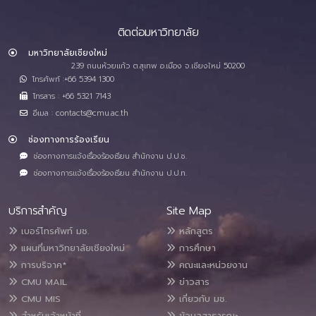
ติดต่อมหาวิทยาลัย
มหาวิทยาลัยเชียงใหม่
239 ถนนห้วยแก้ว ต.สุเทพ อ.เมือง จ.เชียงใหม่ 50200
โทรศัพท์ :+66 5394 1300
โทรสาร : +66 5321 7143
อีเมล : contacts@cmu.ac.th
ช่องทางการร้องเรียน
ช่องทางการแจ้งเรื่องร้องเรียน สำนักงาน ป.ป.ช.
ช่องทางการแจ้งเรื่องร้องเรียน สำนักงาน ป.ป.ท.
บริการสำคัญ
Site Map
เบอร์โทรศัพท์ มช.
หลักสูตร
แผนที่มหาวิทยาลัยเชียงใหม่
การศึกษา
การบริจาค*
คณะและหน่วยงาน
CMU MAIL
ข่าวสาร
CMU MIS
เกี่ยวกับ มช.
สำหรับเจ้าหน้าที่
ข้อมูลสาธารณะ