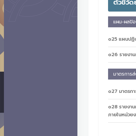
ตัวชี้ว
แผน-ผลป้อ
o25 แผนปฏิบั
o26 รายงานผ
มาตรการส่
o27 มาตรการ
o28 รายงานผ
ภายในหน่วย