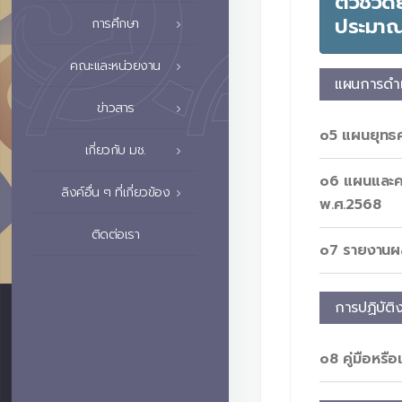
ตัวชี้ว
ประมา
การศึกษา
คณะและหน่วยงาน
แผนการดำ
ข่าวสาร
o5 แผนยุทธ
เกี่ยวกับ มช.
o6 แผนและคว
ลิงค์อื่น ๆ ที่เกี่ยวข้อง
พ.ศ.2568
ติดต่อเรา
o7 รายงานผล
การปฏิบัติ
o8 คู่มือหรือ