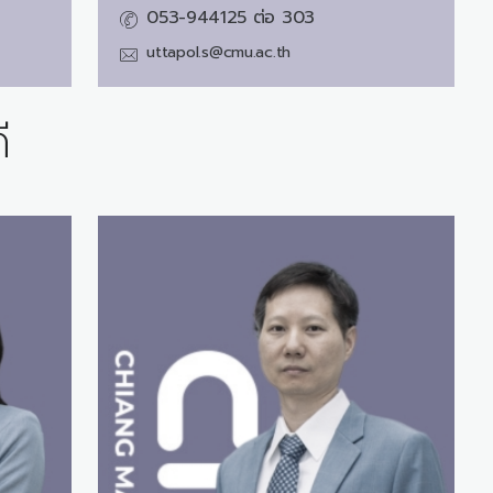
053-944125 ต่อ 303
uttapol.s@cmu.ac.th
ี