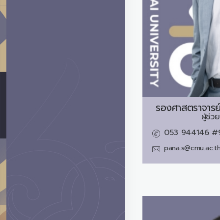
รองศาสตราจารย์
ผู้ช่
053 944146 #
pana.s@cmu.ac.t