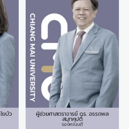
ใยบัว
ผู้ช่วยศาสตราจารย์ ดร.
อรรถพล
สมุทคุปติ์
รองคณบดี