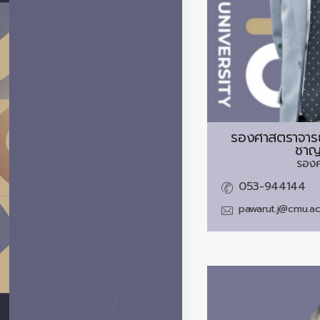
รองศาสตราจารย
ชาญ
รอง
053-944144
pawarut.j@cmu.ac