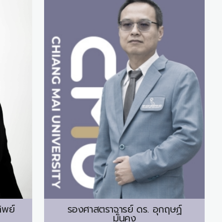
ิพย์
รองศาสตราจารย์ ดร.
อุกฤษฏ์
มั่นคง