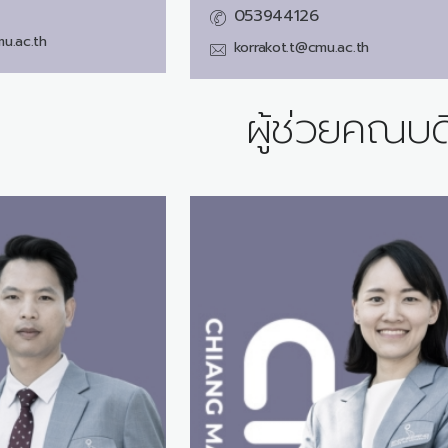
053944126
u.ac.th
korrakot.t@cmu.ac.th
ผู้ช่วยคณบด