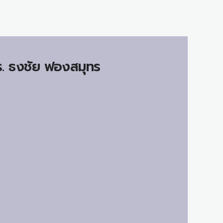
.
ธงชัย ฟองสมุทร