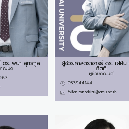
 ดร.
พนา สุทธกูล
ผู้ช่วยศาสตราจารย์ ดร.
ใฝ่ฝัน
กิตติ
วยคณบดี
ผู้ช่วยคณบดี
967
053944144
h
faifan.tantakitti@cmu.ac.th