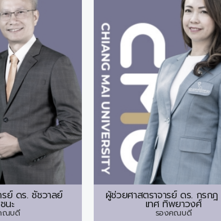
ารย์ ดร.
ชัชวาลย์
ผู้ช่วยศาสตราจารย์ ดร.
กรกฎ 
ยชนะ
เทศ ทิพยาวงศ์
คณบดี
รองคณบดี