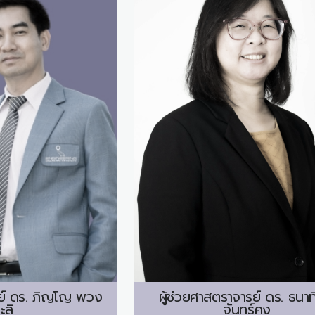
์ ดร.
ภิญโญ พวง
ผู้ช่วยศาสตราจารย์ ดร.
ธนาท
ะลิ
จันทร์คง