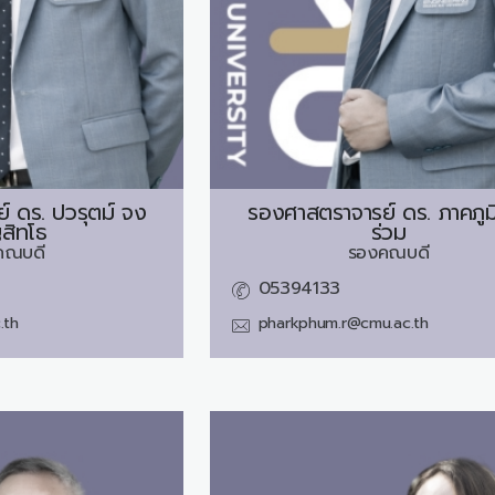
์ ดร.
ปวรุตม์ จง
รองศาสตราจารย์ ดร.
ภาคภูม
สิทโธ
ร่วม
คณบดี
รองคณบดี
05394133
.th
pharkphum.r@cmu.ac.th