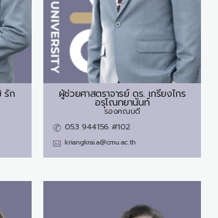
ิ รัก
ผู้ช่วยศาสตราจารย์ ดร.
เกรียงไกร
อรุโณทยานันท์
รองคณบดี
053 944156 #102
kriangkrai.a@cmu.ac.th