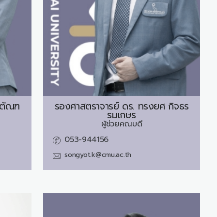
 ตัณฑ
รองศาสตราจารย์ ดร.
ทรงยศ กิจธร
รมเกษร
ผู้ช่วยคณบดี
053-944156
songyot.k@cmu.ac.th