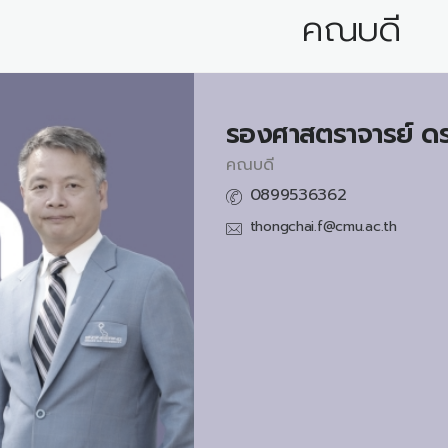
คณบดี
รองศาสตราจารย์ ดร
คณบดี
0899536362
thongchai.f@cmu.ac.th