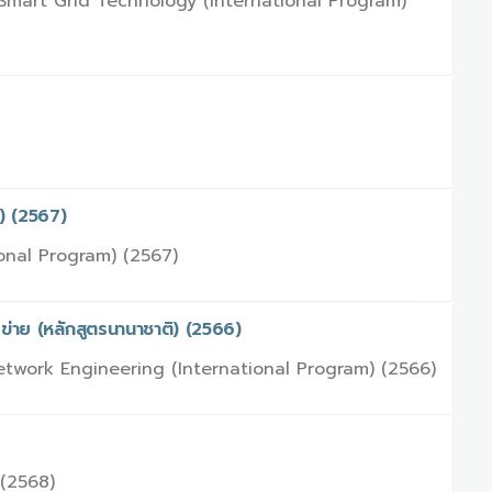
 Smart Grid Technology (International Program)
) (2567)
ional Program) (2567)
่าย (หลักสูตรนานาชาติ) (2566)
twork Engineering (International Program) (2566)
(2568)