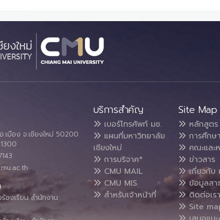
บริการสำคัญ
Site Map
เบอร์โทรศัพท์ มช.
หลักสูตร
อ.เมือง จ.เชียงใหม่ 50200
แผนที่มหาวิทยาลัย
การศึกษ
4 1300
เชียงใหม่
คณะและห
7143
การบริจาค*
ข่าวสาร
cmu.ac.th
CMU MAIL
เกี่ยวกับ 
CMU MIS
ข้อมูลสา
น
สำหรับเจ้าหน้าที่
ติดต่อเร
งร้องเรียน สำนักงาน
Site ma
เสนอแนะ/