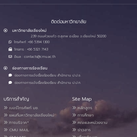
ติดต่อมหาวิทยาลัย
มหาวิทยาลัยเชียงใหม่
239 ถนนห้วยแก้ว ต.สุเทพ อ.เมือง จ.เชียงใหม่ 50200
โทรศัพท์ :+66 5394 1300
โทรสาร : +66 5321 7143
อีเมล : contacts@cmu.ac.th
ช่องทางการร้องเรียน
ช่องทางการแจ้งเรื่องร้องเรียน สำนักงาน ป.ป.ช.
ช่องทางการแจ้งเรื่องร้องเรียน สำนักงาน ป.ป.ท.
บริการสำคัญ
Site Map
เบอร์โทรศัพท์ มช.
หลักสูตร
แผนที่มหาวิทยาลัยเชียงใหม่
การศึกษา
การบริจาค*
คณะและหน่วยงาน
CMU MAIL
ข่าวสาร