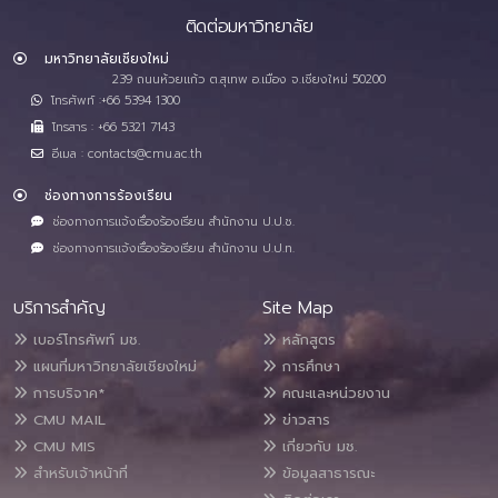
ติดต่อมหาวิทยาลัย
มหาวิทยาลัยเชียงใหม่
239 ถนนห้วยแก้ว ต.สุเทพ อ.เมือง จ.เชียงใหม่ 50200
โทรศัพท์ :+66 5394 1300
โทรสาร : +66 5321 7143
อีเมล : contacts@cmu.ac.th
ช่องทางการร้องเรียน
ช่องทางการแจ้งเรื่องร้องเรียน สำนักงาน ป.ป.ช.
ช่องทางการแจ้งเรื่องร้องเรียน สำนักงาน ป.ป.ท.
บริการสำคัญ
Site Map
เบอร์โทรศัพท์ มช.
หลักสูตร
แผนที่มหาวิทยาลัยเชียงใหม่
การศึกษา
การบริจาค*
คณะและหน่วยงาน
CMU MAIL
ข่าวสาร
CMU MIS
เกี่ยวกับ มช.
สำหรับเจ้าหน้าที่
ข้อมูลสาธารณะ