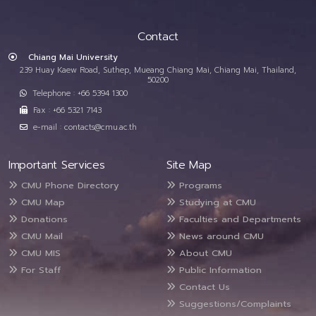
Contact
Chiang Mai University
239 Huay Kaew Road, Suthep, Mueang Chiang Mai, Chiang Mai, Thailand,
50200
Telephone : +66 5394 1300
Fax : +66 5321 7143
e-mail : contacts@cmu.ac.th
Important Services
Site Map
CMU Phone Directory
Programs
CMU Map
Studying at CMU
Donations
Faculties and Departments
CMU Mail
News around CMU
CMU MIS
About CMU
For Staff
Public Information
Contact Us
Suggestions/Complaints