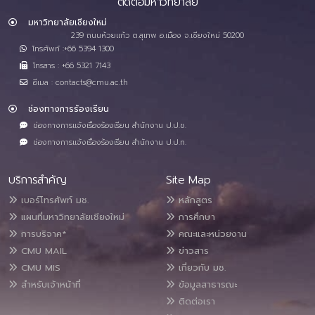
ติดต่อมหาวิทยาลัย
มหาวิทยาลัยเชียงใหม่
239 ถนนห้วยแก้ว ต.สุเทพ อ.เมือง จ.เชียงใหม่ 50200
โทรศัพท์ :+66 5394 1300
โทรสาร : +66 5321 7143
อีเมล : contacts@cmu.ac.th
ช่องทางการร้องเรียน
ช่องทางการแจ้งเรื่องร้องเรียน สำนักงาน ป.ป.ช.
ช่องทางการแจ้งเรื่องร้องเรียน สำนักงาน ป.ป.ท.
บริการสำคัญ
Site Map
เบอร์โทรศัพท์ มช.
หลักสูตร
แผนที่มหาวิทยาลัยเชียงใหม่
การศึกษา
การบริจาค*
คณะและหน่วยงาน
CMU MAIL
ข่าวสาร
CMU MIS
เกี่ยวกับ มช.
สำหรับเจ้าหน้าที่
ข้อมูลสาธารณะ
ติดต่อเรา