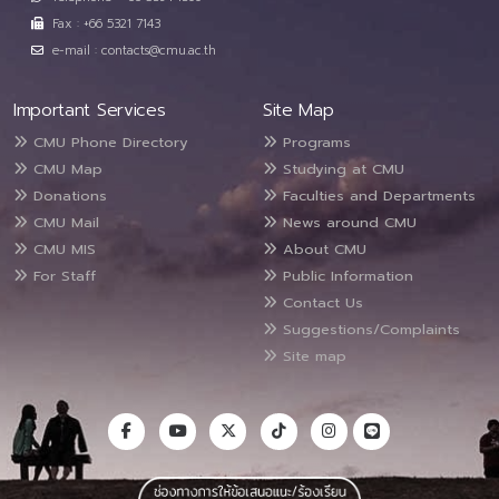
Fax : +66 5321 7143
e-mail : contacts@cmu.ac.th
Important Services
Site Map
CMU Phone Directory
Programs
CMU Map
Studying at CMU
Donations
Faculties and Departments
CMU Mail
News around CMU
CMU MIS
About CMU
For Staff
Public Information
Contact Us
Suggestions/Complaints
Site map