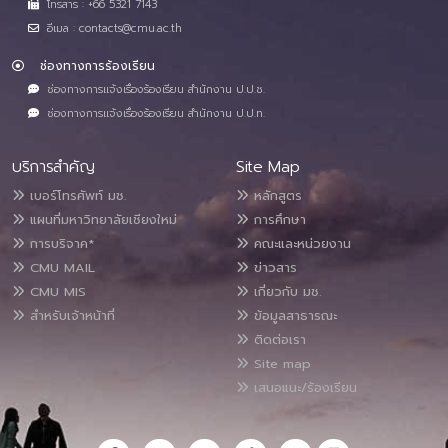
โทรสาร : +66 5321 7143
อีเมล : contacts@cmu.ac.th
ช่องทางการร้องเรียน
ช่องทางการแจ้งเรื่องร้องเรียน สำนักงาน ป.ป.ช.
ช่องทางการแจ้งเรื่องร้องเรียน สำนักงาน ป.ป.ท.
บริการสำคัญ
Site Map
เบอร์โทรศัพท์ มช.
หลักสูตร
แผนที่มหาวิทยาลัยเชียงใหม่
การศึกษา
การบริจาค*
คณะและหน่วยงาน
CMU MAIL
ข่าวสาร
CMU MIS
เกี่ยวกับ มช.
สำหรับเจ้าหน้าที่
ข้อมูลสาธารณะ
ติดต่อเรา
Site map
เสนอแนะ/ร้องเรียน