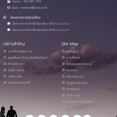
โทรสาร : +66 5321 7143
อีเมล : contacts@cmu.ac.th
ช่องทางการร้องเรียน
ช่องทางการแจ้งเรื่องร้องเรียน สำนักงาน ป.ป.ช.
ช่องทางการแจ้งเรื่องร้องเรียน สำนักงาน ป.ป.ท.
บริการสำคัญ
Site Map
เบอร์โทรศัพท์ มช.
หลักสูตร
แผนที่มหาวิทยาลัยเชียงใหม่
การศึกษา
การบริจาค*
คณะและหน่วยงาน
CMU MAIL
ข่าวสาร
CMU MIS
เกี่ยวกับ มช.
สำหรับเจ้าหน้าที่
ข้อมูลสาธารณะ
ติดต่อเรา
Site map
เสนอแนะ/ร้องเรียน