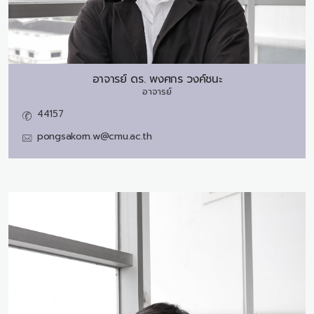
อาจารย์ ดร.
พงศกร วงค์ชนะ
อาจารย์
44157
pongsakorn.w@cmu.ac.th