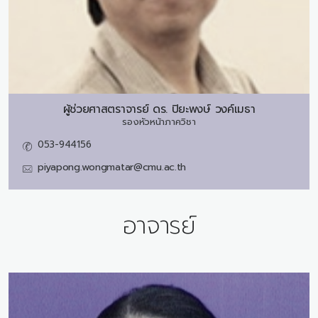
ผู้ช่วยศาสตราจารย์ ดร.
ปิยะพงษ์ วงค์เมธา
รองหัวหน้าภาควิชา
053-944156
piyapong.wongmatar@cmu.ac.th
อาจารย์