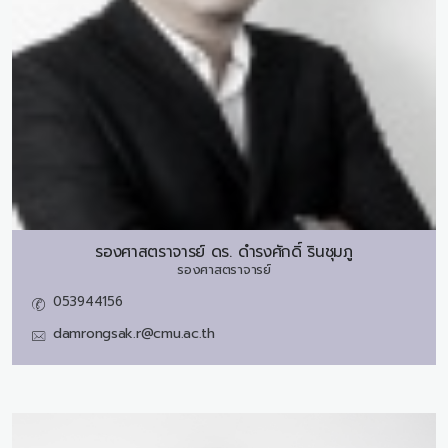
รองศาสตราจารย์ ดร.
ดำรงศักดิ์ รินชุมภู
รองศาสตราจารย์
053944156
damrongsak.r@cmu.ac.th