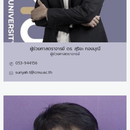
ผู้ช่วยศาสตราจารย์ ดร.
สุริยะ ทองมุณี
ผู้ช่วยศาสตราจารย์
053-944156
suriyah.t@cmu.ac.th