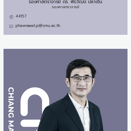
รองศาสตราจารย์ ดร.
พีรวัฒน์ ปลาเงิน
รองศาสตราจารย์
44157
pheerawat.p@cmu.ac.th