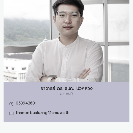
อาจารย์ ดร.
ธนณ บัวหลวง
อาจารย์
053943601
thanon.bualuang@cmu.ac.th