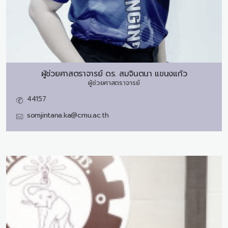
ผู้ช่วยศาสตราจารย์ ดร.
สมจินตนา แขนงแก้ว
ผู้ช่วยศาสตราจารย์
44157
somjintana.ka@cmu.ac.th