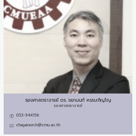
รองศาสตราจารย์ ดร.
ชยานนท์ หรรษภิญโญ
รองศาสตราจารย์
053-944156
chayanon.h@cmu.ac.th