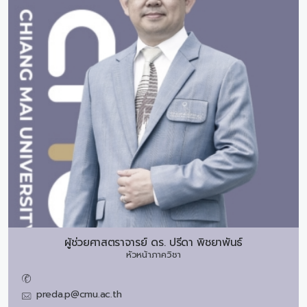
ผู้ช่วยศาสตราจารย์ ดร.
ปรีดา พิชยาพันธ์
หัวหน้าภาควิชา
preda.p@cmu.ac.th