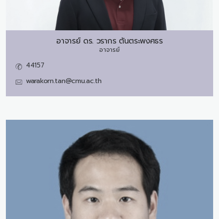
อาจารย์ ดร.
วรากร ตันตระพงศธร
อาจารย์
44157
warakorn.tan@cmu.ac.th