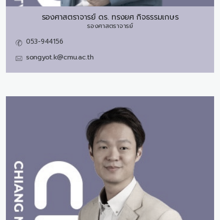
รองศาสตราจารย์ ดร.
ทรงยศ กิจธรรมเกษร
รองศาสตราจารย์
053-944156
songyot.k@cmu.ac.th