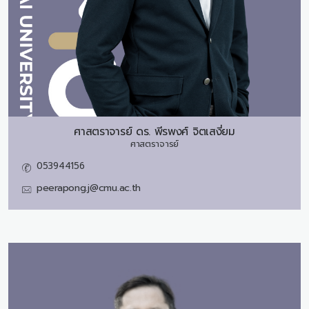
ศาสตราจารย์ ดร.
พีรพงศ์ จิตเสงี่ยม
ศาสตราจารย์
053944156
peerapong.j@cmu.ac.th