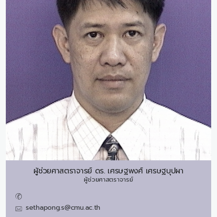
ผู้ช่วยศาสตราจารย์ ดร.
เศรษฐพงศ์ เศรษฐบุปผา
ผู้ช่วยศาสตราจารย์
sethapong.s@cmu.ac.th