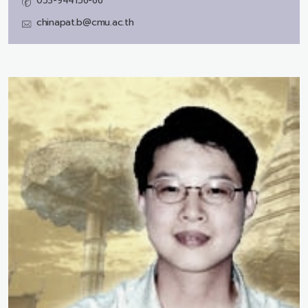
053-944156-66
chinapat.b@cmu.ac.th