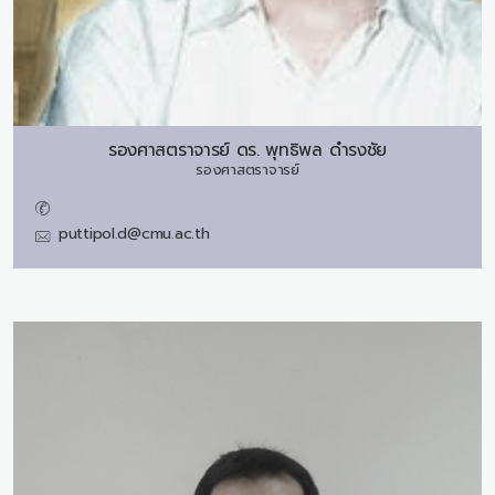
รองศาสตราจารย์ ดร.
พุทธิพล ดำรงชัย
รองศาสตราจารย์
puttipol.d@cmu.ac.th