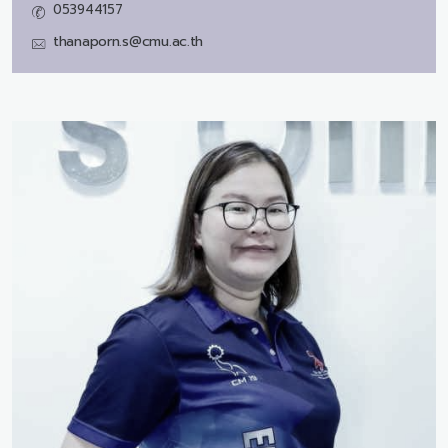
053944157
thanaporn.s@cmu.ac.th