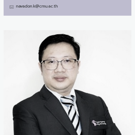
navadon.k@cmu.ac.th