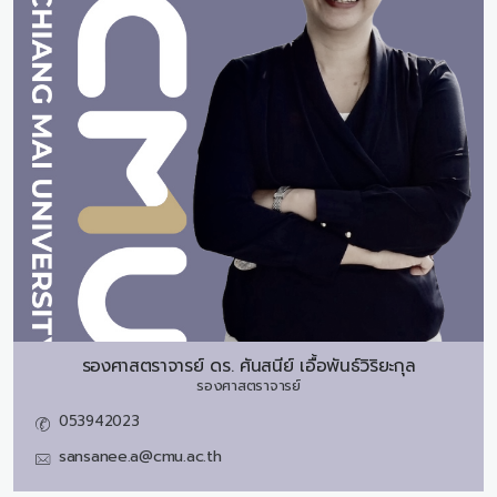
รองศาสตราจารย์ ดร.
ศันสนีย์ เอื้อพันธ์วิริยะกุล
รองศาสตราจารย์
053942023
sansanee.a@cmu.ac.th