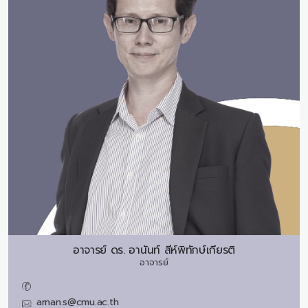
อาจารย์ ดร.
อานันท์ สีห์พิทักษ์เกียรติ
อาจารย์
arnan.s@cmu.ac.th