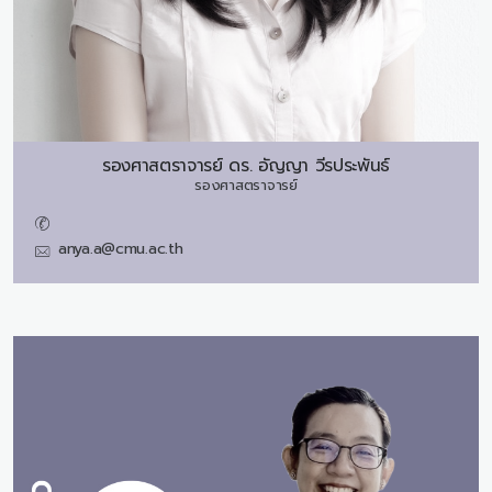
รองศาสตราจารย์ ดร.
อัญญา วีรประพันธ์
รองศาสตราจารย์
anya.a@cmu.ac.th