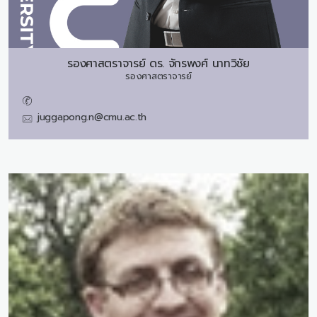
รองศาสตราจารย์ ดร.
จักรพงศ์ นาทวิชัย
รองศาสตราจารย์
juggapong.n@cmu.ac.th