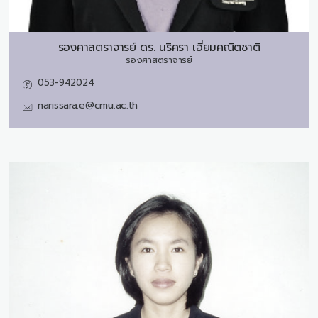
รองศาสตราจารย์ ดร.
นริศรา เอี่ยมคณิตชาติ
รองศาสตราจารย์
053-942024
narissara.e@cmu.ac.th