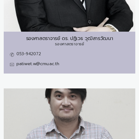
รองศาสตราจารย์ ดร.
ปฏิเวธ วุฒิสารวัฒนา
รองศาสตราจารย์
053-942072
patiwet.w@cmu.ac.th