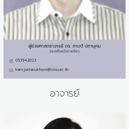
ผู้ช่วยศาสตราจารย์ ดร.
กานต์ ปทานุคม
รองหัวหน้าภาควิชา
053942023
karn.patanukhom@cmu.ac.th
อาจารย์