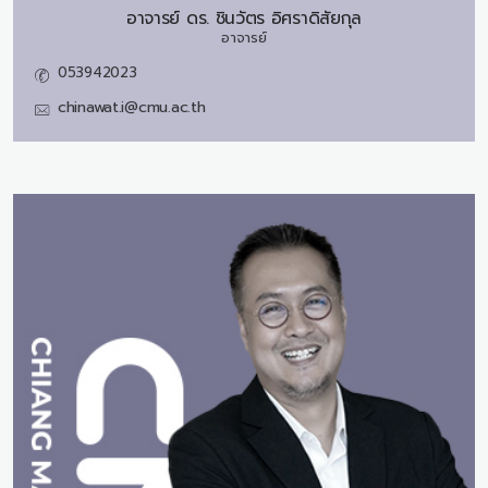
อาจารย์ ดร.
ชินวัตร อิศราดิสัยกุล
อาจารย์
053942023
chinawat.i@cmu.ac.th