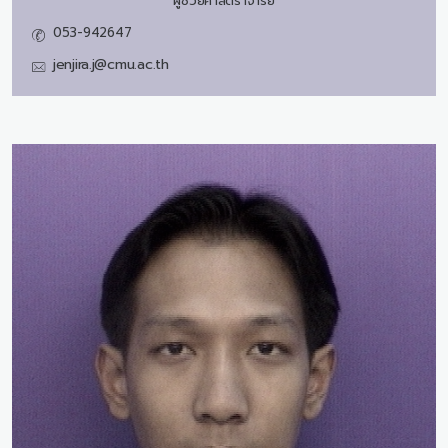
ผู้ช่วยศาสตราจารย์
053-942647
jenjira.j@cmu.ac.th