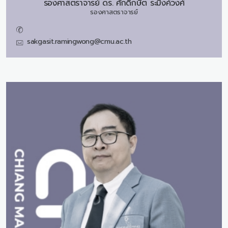
รองศาสตราจารย์ ดร.
ศักดิ์กษิต ระมิงค์วงศ์
รองศาสตราจารย์
sakgasit.ramingwong@cmu.ac.th