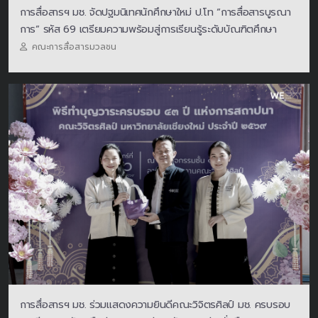
การสื่อสารฯ มช. จัดปฐมนิเทศนักศึกษาใหม่ ป.โท “การสื่อสารบูรณา
การ” รหัส 69 เตรียมความพร้อมสู่การเรียนรู้ระดับบัณฑิตศึกษา
คณะการสื่อสารมวลชน
การสื่อสารฯ มช. ร่วมแสดงความยินดีคณะวิจิตรศิลป์ มช. ครบรอบ