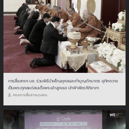
การสื่อสารฯ มช. ร่วมพิธีบำเพ็ญกุศลและทำบุญตักบาตร อุทิศถวาย
เป็นพระกุศลแด่สมเด็จพระเจ้าลูกเธอ เจ้าฟ้าพัชรกิติยาภา
คณะการสื่อสารมวลชน