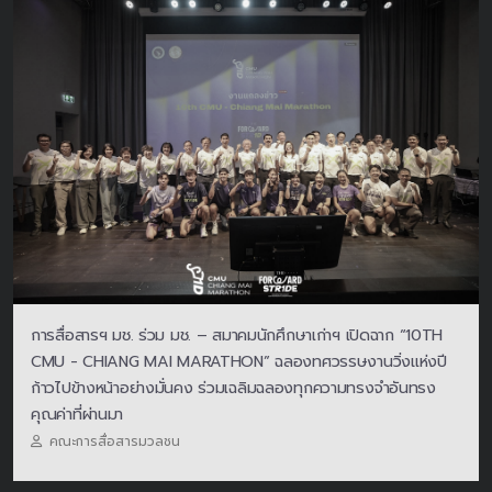
การสื่อสารฯ มช. ร่วม มช. – สมาคมนักศึกษาเก่าฯ เปิดฉาก “10TH
CMU - CHIANG MAI MARATHON” ฉลองทศวรรษงานวิ่งแห่งปี
ก้าวไปข้างหน้าอย่างมั่นคง ร่วมเฉลิมฉลองทุกความทรงจำอันทรง
คุณค่าที่ผ่านมา
คณะการสื่อสารมวลชน