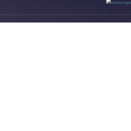
ติดต่อมหาวิทยาลัย
มหาวิทยาลัยเชียงใหม่
239 ถนนห้วยแก้ว ต.สุเทพ อ.เมือง จ.เชียงใหม่ 50200
โทรศัพท์ :+66 5394 1300
โทรสาร : +66 5321 7143
อีเมล : contacts@cmu.ac.th
ช่องทางการร้องเรียน
ช่องทางการแจ้งเรื่องร้องเรียน สำนักงาน ป.ป.ช.
ช่องทางการแจ้งเรื่องร้องเรียน สำนักงาน ป.ป.ท.
บริการสำคัญ
Site Map
เบอร์โทรศัพท์ มช.
หลักสูตร
แผนที่มหาวิทยาลัยเชียงใหม่
การศึกษา
การบริจาค*
คณะและหน่วยงาน