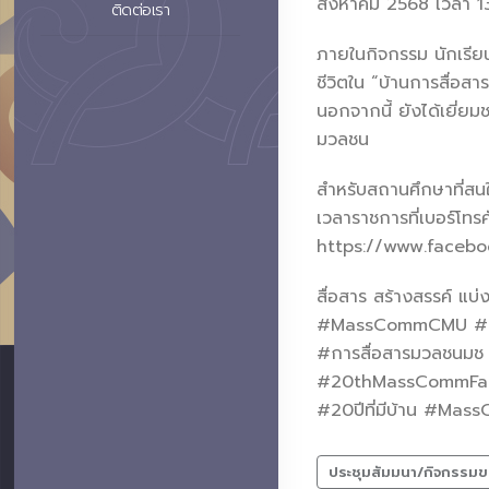
สิงหาคม 2568 เวลา 1
ติดต่อเรา
ภายในกิจกรรม นักเรีย
ชีวิตใน “บ้านการสื่อส
นอกจากนี้ ยังได้เยี่ย
มวลชน
สำหรับสถานศึกษาที่สน
เวลาราชการที่เบอร์โท
https://www.faceb
สื่อสาร สร้างสรรค์ แบ่
#MassCommCMU #
#การสื่อสารมวลชน
#20thMassCommFac
#20ปีที่มีบ้าน #M
ประชุมสัมมนา/กิจกรรมข