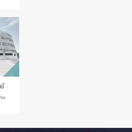
ย์
ute