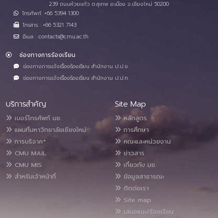
239 ถนนห้วยแก้ว ต.สุเทพ อ.เมือง จ.เชียงใหม่ 50200
โทรศัพท์ :+66 5394 1300
โทรสาร : +66 5321 7143
อีเมล : contacts@cmu.ac.th
ช่องทางการร้องเรียน
ช่องทางการแจ้งเรื่องร้องเรียน สำนักงาน ป.ป.ช.
ช่องทางการแจ้งเรื่องร้องเรียน สำนักงาน ป.ป.ท.
บริการสำคัญ
Site Map
เบอร์โทรศัพท์ มช.
หลักสูตร
แผนที่มหาวิทยาลัยเชียงใหม่
การศึกษา
การบริจาค*
คณะและหน่วยงาน
CMU MAIL
ข่าวสาร
CMU MIS
เกี่ยวกับ มช.
สำหรับเจ้าหน้าที่
ข้อมูลสาธารณะ
ติดต่อเรา
Site map
เสนอแนะ/ร้องเรียน