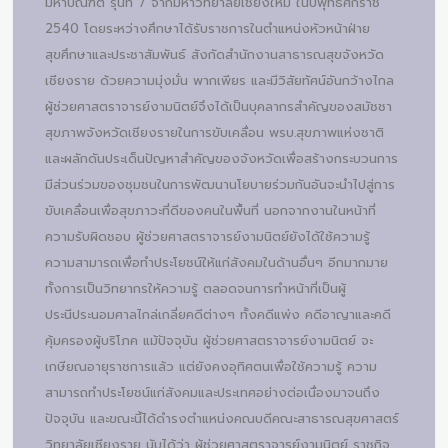
มหาบัณฑิต รุ่นที่ 7 จากมหาวิทยาลัยเชียงใหม่ ในปีพุทธศักราช
2540 โดยระหว่างศึกษาได้รับราชการในตำแหน่งหัวหน้าฝ่าย
สุขศึกษาและประชาสัมพันธ์ สังกัดสำนักงานสาธารณสุขจังหวัด
เชียงราย ด้วยความมุ่งมั่น พากเพียร และมีวิสัยทัศน์อันกว้างไกล
ผู้ช่วยศาสตราจารย์งามนิตย์จึงได้เป็นบุคลากรสำคัญของสมัชชา
สุขภาพจังหวัดเชียงรายในการขับเคลื่อน พรบ.สุขภาพแห่งชาติ
และผลักดันประเด็นปัญหาสำคัญของจังหวัดเพื่อสร้างกระบวนการ
มีส่วนร่วมของชุมชนในการพัฒนานโยบายร่วมกันอันจะนำไปสู่การ
ขับเคลื่อนเพื่อสุขภาวะที่ดีของคนในพื้นที่ นอกจากงานในหน้าที่
ความรับผิดชอบ ผู้ช่วยศาสตราจารย์งามนิตย์ยังได้ใช้ความรู้
ความสามารถเพื่อทำประโยชน์ให้แก่สังคมในด้านอื่นๆ อีกมากมาย
ทั้งการเป็นวิทยากรให้ความรู้ ตลอดจนการทำหน้าที่เป็นผู้
ประนีประนอมศาลไกล่เกลี่ยคดีต่างๆ ทั้งคดีแพ่ง คดีอาญาและคดี
คุ้มครองผู้บริโภค แม้ปัจจุบัน ผู้ช่วยศาสตราจารย์งามนิตย์ จะ
เกษียณอายุราชการแล้ว แต่ยังคงอุทิศตนเพื่อใช้ความรู้ ความ
สามารถทำประโยชน์แก่สังคมและประเทศอย่างต่อเนื่องมาจนถึง
ปัจจุบัน และขณะนี้ได้ดำรงตำแหน่งคณบดีคณะสาธารณสุขศาสตร์
วิทยาลัยเชียงราย นับได้ว่า ผู้ช่วยศาสตราจารย์งามนิตย์ ราชกิจ