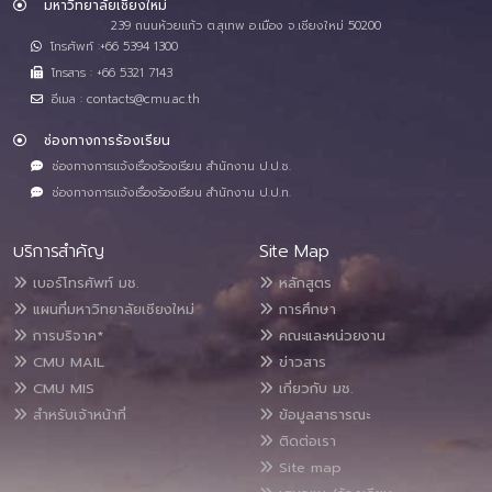
มหาวิทยาลัยเชียงใหม่
239 ถนนห้วยแก้ว ต.สุเทพ อ.เมือง จ.เชียงใหม่ 50200
โทรศัพท์ :+66 5394 1300
โทรสาร : +66 5321 7143
อีเมล : contacts@cmu.ac.th
ช่องทางการร้องเรียน
ช่องทางการแจ้งเรื่องร้องเรียน สำนักงาน ป.ป.ช.
ช่องทางการแจ้งเรื่องร้องเรียน สำนักงาน ป.ป.ท.
บริการสำคัญ
Site Map
เบอร์โทรศัพท์ มช.
หลักสูตร
แผนที่มหาวิทยาลัยเชียงใหม่
การศึกษา
การบริจาค*
คณะและหน่วยงาน
CMU MAIL
ข่าวสาร
CMU MIS
เกี่ยวกับ มช.
สำหรับเจ้าหน้าที่
ข้อมูลสาธารณะ
ติดต่อเรา
Site map