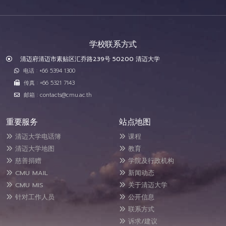
学校联系方式
清迈府清迈市素贴区汇乔路239号 50200 清迈大学
电话 : +66 5394 1300
传真 : +66 5321 7143
邮箱 : contacts@cmu.ac.th
重要服务
站点地图
清迈大学电话簿
课程
清迈大学地图
教育
慈善捐赠
学院及行政机构
CMU MAIL
新闻动态
CMU MIS
关于清迈大学
针对工作人员
公开信息
联系方式
诉求/建议