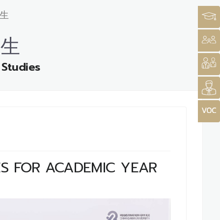
生
招生
 Studies
ES FOR ACADEMIC YEAR