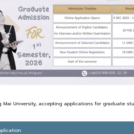
 Mai University, accepting applications for graduate s
plication:
https://admission.reg.cmu.ac.th/gpas/