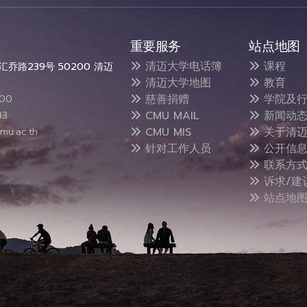
重要服务
站点地图
清迈大学电话簿
课程
乔路239号 50200 清迈
清迈大学地图
教育
慈善捐赠
学院及行
300
CMU MAIL
新闻动
43
CMU MIS
关于清迈
mu.ac.th
针对工作人员
公开信
联系方
诉求/建
站点地