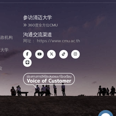
参访清迈大学
360度全方位CMU
沟通交流渠道
政机构
网址：
https://www.cmu.ac.th
态
大学
息
式
议
图