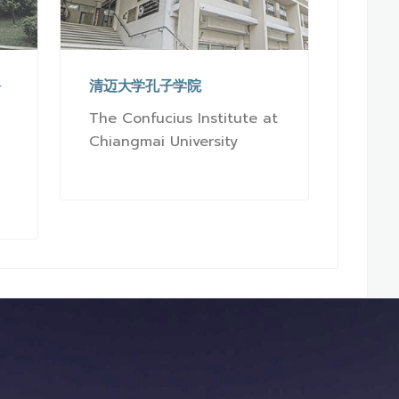
公
清迈大学孔子学院
The Confucius Institute at
Chiangmai University