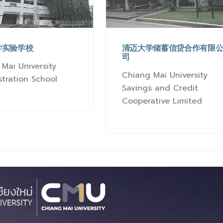
学实验学校
清迈大学储蓄信贷合作有限
司
Mai University
Chiang Mai University
tration School
Savings and Credit
Cooperative Limited