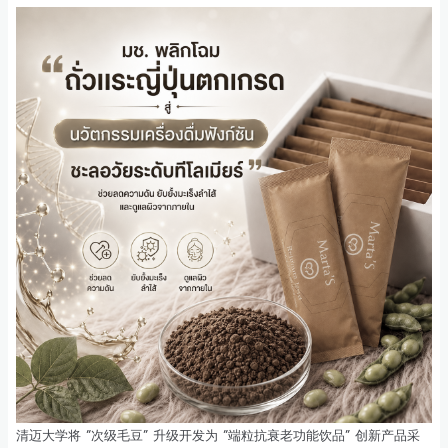
清迈大学将 “次级毛豆” 升级开发为 “端粒抗衰老功能饮品” 创新产品采