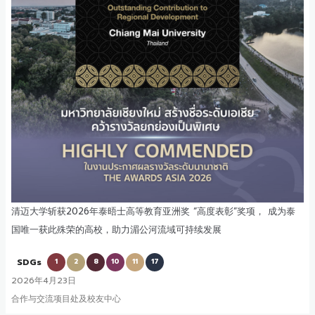
清迈大学斩获2026年泰晤士高等教育亚洲奖 “高度表彰”奖项， 成为泰
国唯一获此殊荣的高校，助力湄公河流域可持续发展
SDGs
1
2
8
10
11
17
2026年4月23日
合作与交流项目处及校友中心