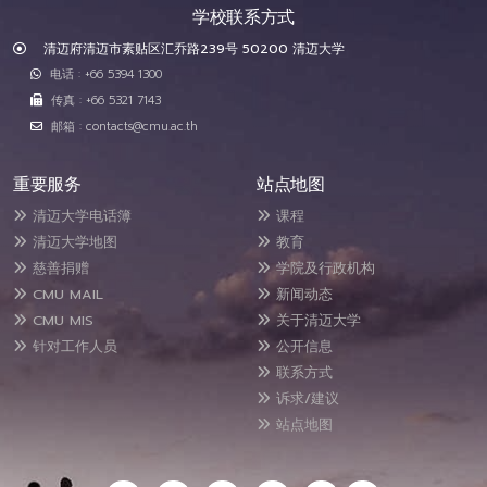
学校联系方式
清迈府清迈市素贴区汇乔路239号 50200 清迈大学
电话 : +66 5394 1300
传真 : +66 5321 7143
邮箱 : contacts@cmu.ac.th
重要服务
站点地图
清迈大学电话簿
课程
清迈大学地图
教育
慈善捐赠
学院及行政机构
CMU MAIL
新闻动态
CMU MIS
关于清迈大学
针对工作人员
公开信息
联系方式
诉求/建议
站点地图