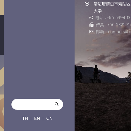
清迈府清迈市素贴区汇
大学
电话 : +66 5394 1
传真 : +66 5321 71
邮箱 : contacts@c
TH
EN
CN
|
|