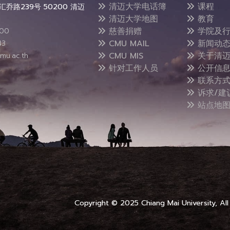
清迈大学电话簿
课程
乔路239号 50200 清迈
清迈大学地图
教育
慈善捐赠
学院及行
300
CMU MAIL
新闻动
43
CMU MIS
关于清迈
mu.ac.th
针对工作人员
公开信
联系方
诉求/建
站点地
Copyright © 2025 Chiang Mai University, All