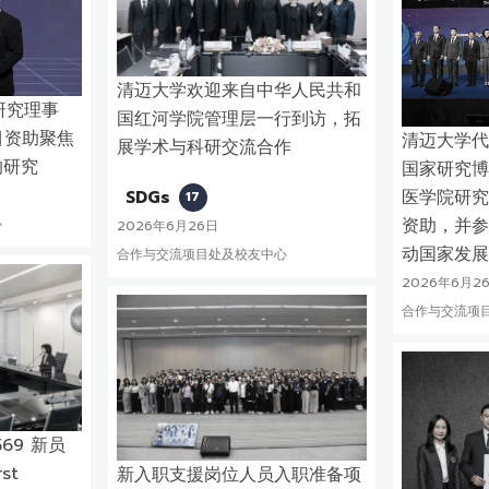
清迈大学欢迎来自中华人民共和
研究理事
国红河学院管理层一行到访，拓
目资助聚焦
清迈大学代
展学术与科研交流合作
响研究
国家研究博
SDGs
医学院研究
17
资助，并参
心
2026年6月26日
动国家发展
合作与交流项目处及校友中心
2026年6月2
合作与交流项
69 新员
st
新入职支援岗位人员入职准备项