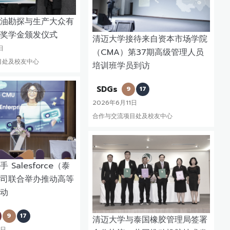
油勘探与生产大众有
奖学金颁发仪式
清迈大学接待来自资本市场学院
日
（CMA）第37期高级管理人员
目处及校友中心
培训班学员到访
SDGs
9
17
2026年6月11日
合作与交流项目处及校友中心
Salesforce（泰
司联合举办推动高等
动
9
17
清迈大学与泰国橡胶管理局签署
8日