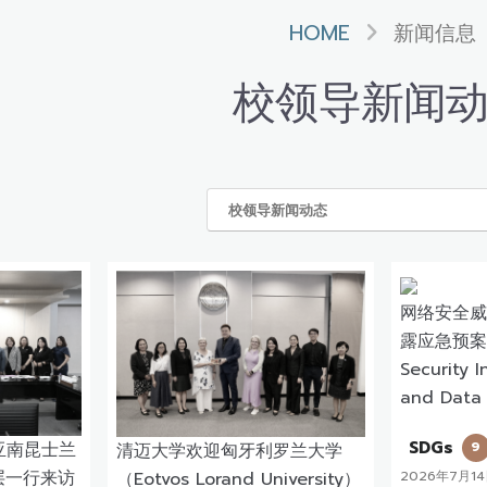
HOME
新闻信息
校领导新闻
网络安全威
露应急预案演
Security 
and Data
SDGs
9
亚南昆士兰
清迈大学欢迎匈牙利罗兰大学
层一行来访
（Eotvos Lorand University）
2026年7月1