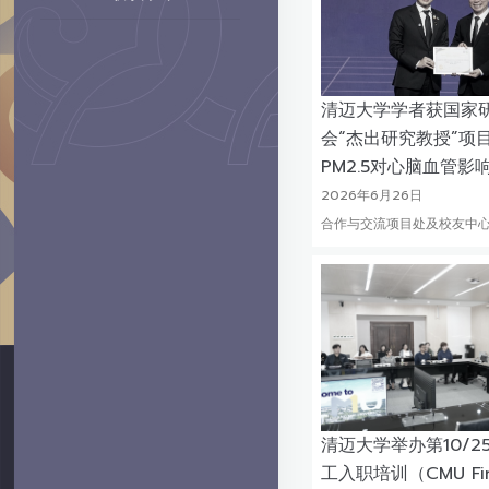
清迈大学学者获国家
会“杰出研究教授”项
PM2.5对心脑血管影
2026年6月26日
合作与交流项目处及校友中
清迈大学举办第10/25
工入职培训（CMU Fir