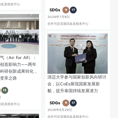
目处及校友中心
SDGs
9
17
2026年7月8日
合作与交流项目处及校友中心
Air for All）：
创造影响力——两年
科研创新成果转化，
清迈大学参与国家创新风向研讨
变革之路
会，以CoEs展现国家发展新
13
貌，提升泰国持续发展潜力
日
SDGs
9
17
目处及校友中心
2026年6月29日
合作与交流项目处及校友中心