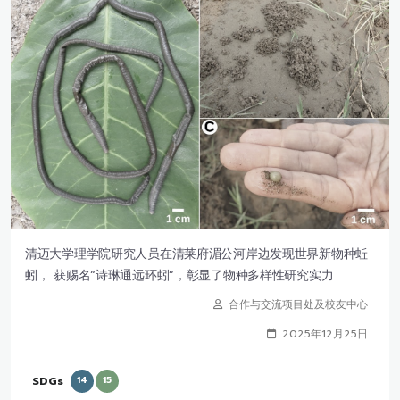
清迈大学理学院研究人员在清莱府湄公河岸边发现世界新物种蚯
蚓， 获赐名“诗琳通远环蚓”，彰显了物种多样性研究实力
合作与交流项目处及校友中心
2025年12月25日
SDGs
14
15