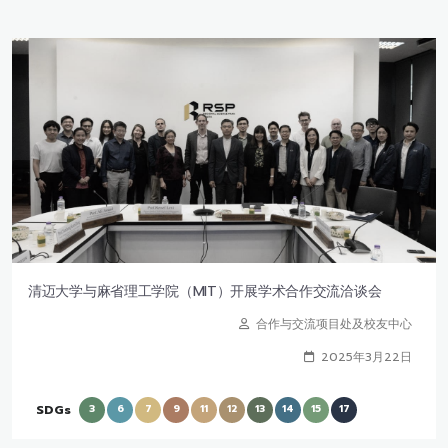
清迈大学与麻省理工学院（MIT）开展学术合作交流洽谈会
合作与交流项目处及校友中心
2025年3月22日
SDGs
3
6
7
9
11
12
13
14
15
17