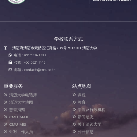
学校联系方式
清迈府清迈市素贴区汇乔路239号 50200 清迈大学
电话 : +66 5394 1300
传真 : +66 5321 7143
邮箱 : contacts@cmu.ac.th
重要服务
站点地图
清迈大学电话簿
课程
清迈大学地图
教育
慈善捐赠
学院及行政机构
CMU MAIL
新闻动态
CMU MIS
关于清迈大学
针对工作人员
公开信息