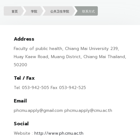
首页
学院
公共卫生学院
联系方式
Address
Faculty of public health, Chiang Mai University 239,
Huay Kaew Road, Muang District, Chiang Mai Thailand,
50200
Tel / Fax
Tel. 053-942-505 Fax 053-942-525
Email
phcmu.apply@gmail.com phcmu.apply@cmu.ac.th
Social
Website :
http://www.ph.cmu.ac.th