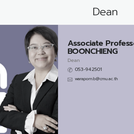
Dean
Associate Profess
BOONCHIENG
Dean
053-942501
waraporn.b@cmu.ac.th