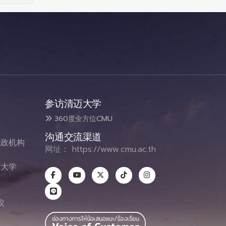
参访清迈大学
360度全方位CMU
沟通交流渠道
政机构
网址：
https://www.cmu.ac.th
态
大学
息
式
议
图