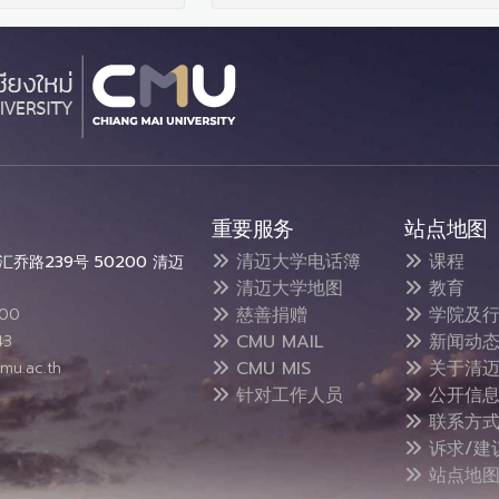
重要服务
站点地图
清迈大学电话簿
课程
乔路239号 50200 清迈
清迈大学地图
教育
慈善捐赠
学院及行
300
CMU MAIL
新闻动
43
CMU MIS
关于清迈
mu.ac.th
针对工作人员
公开信
联系方
诉求/建
站点地