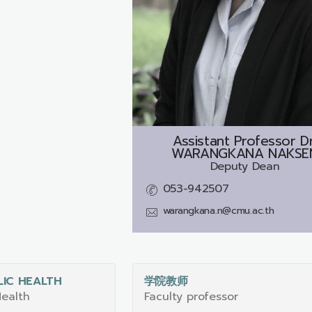
Assistant Professor Dr
WARANGKANA NAKSE
Deputy Dean
053-942507
warangkana.n@cmu.ac.th
IC HEALTH
学院教师
Health
Faculty professor