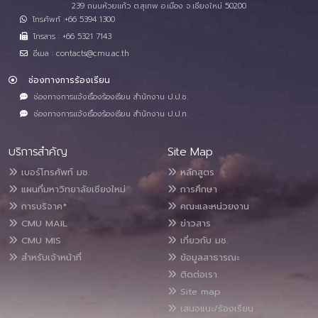
239 ถนนห้วยแก้ว ต.สุเทพ อ.เมือง จ.เชียงใหม่ 50200
โทรศัพท์ :+66 5394 1300
โทรสาร : +66 5321 7143
อีเมล : contacts@cmu.ac.th
ช่องทางการร้องเรียน
ช่องทางการแจ้งเรื่องร้องเรียน สำนักงาน ป.ป.ช.
ช่องทางการแจ้งเรื่องร้องเรียน สำนักงาน ป.ป.ท.
บริการสำคัญ
Site Map
เบอร์โทรศัพท์ มช.
หลักสูตร
แผนที่มหาวิทยาลัยเชียงใหม่
การศึกษา
การบริจาค*
คณะและหน่วยงาน
CMU MAIL
ข่าวสาร
CMU MIS
เกี่ยวกับ มช.
สำหรับเจ้าหน้าที่
ข้อมูลสาธารณะ
ติดต่อเรา
Site map
เสนอแนะ/ร้องเรียน