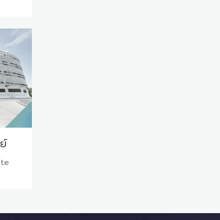
ย์
ute