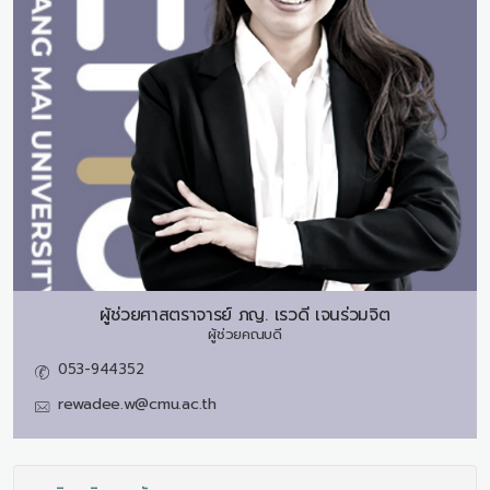
ผู้ช่วยศาสตราจารย์ ภญ.
เรวดี เจนร่วมจิต
ผู้ช่วยคณบดี
053-944352
rewadee.w@cmu.ac.th