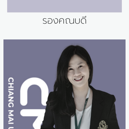
รองคณบดี