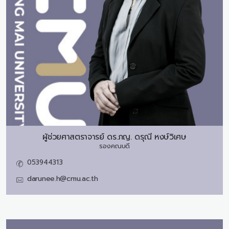
ผู้ช่วยศาสตราจารย์ ดร.ภญ.
ดรุณี หงษ์วิเศษ
รองคณบดี
053944313
darunee.h@cmu.ac.th