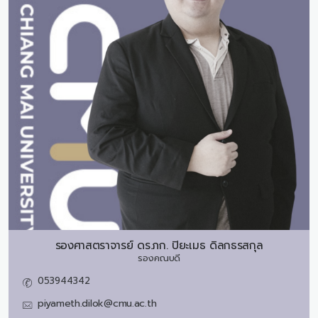
รองศาสตราจารย์ ดร.ภก.
ปิยะเมธ ดิลกธรสกุล
รองคณบดี
053944342
piyameth.dilok@cmu.ac.th