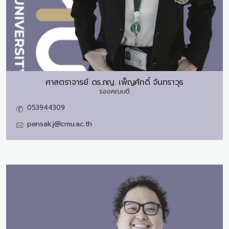
ศาสตราจารย์ ดร.ภญ.
เพ็ญศักดิ์ จันทราวุธ
รองคณบดี
053944309
pensak.j@cmu.ac.th