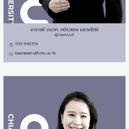
อาจารย์ ดร.ภก.
กษิรวรรษ แสวงรัตน์
ผู้ช่วยคณบดี
053-944356
kasirawat.s@cmu.ac.th