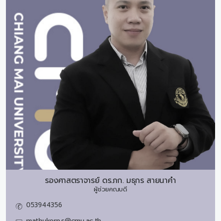
รองศาสตราจารย์ ดร.ภก.
มธุกร สายนาคำ
ผู้ช่วยคณบดี
053944356
mathukorn.s@cmu.ac.th