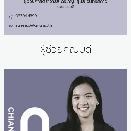
ผู้ช่วยศาสตราจารย์ ดร.ภญ.
สุนีย์ จันทร์สกาว
รองคณบดี
053944399
sunee.c@cmu.ac.th
ผู้ช่วยคณบดี