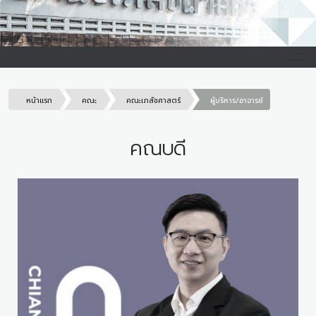
หน้าแรก
คณะ
คณะเภสัชศาสตร์
ผู้บริหาร/อาจารย์
คณบดี