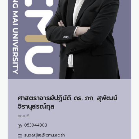
ศาสตราจารย์ปฏิบัติ ดร. ภก.
สุพัฒน์
จิรานุสรณ์กุล
คณบดี
053944303
supat.jira@cmu.ac.th