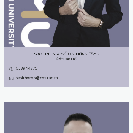
รองศาสตราจารย์ ดร.
ศศิธร ศิริลุน
ผู้ช่วยคณบดี
053944375
sasithorn.s@cmu.ac.th