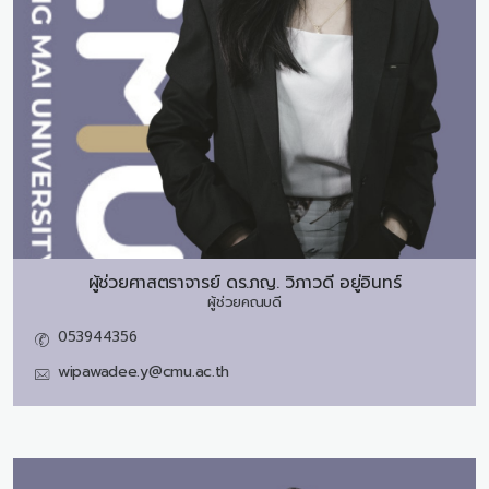
ผู้ช่วยศาสตราจารย์ ดร.ภญ.
วิภาวดี อยู่อินทร์
ผู้ช่วยคณบดี
053944356
wipawadee.y@cmu.ac.th