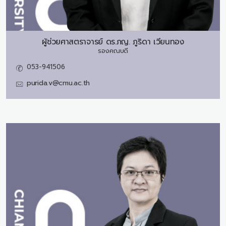
ผู้ช่วยศาสตราจารย์ ดร.ภญ.
ภูริดา เวียนทอง
รองคณบดี
053-941506
purida.v@cmu.ac.th