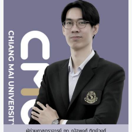
ผู้ช่วยศาสตราจารย์ ภก.
ณัฐพงศ์ ทิตย์วงศ์