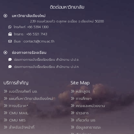
ติดต่อมหาวิทยาลัย
มหาวิทยาลัยเชียงใหม่
239 ถนนห้วยแก้ว ต.สุเทพ อ.เมือง จ.เชียงใหม่ 50200
โทรศัพท์ :+66 5394 1300
โทรสาร : +66 5321 7143
อีเมล : contacts@cmu.ac.th
ช่องทางการร้องเรียน
ช่องทางการแจ้งเรื่องร้องเรียน สำนักงาน ป.ป.ช.
ช่องทางการแจ้งเรื่องร้องเรียน สำนักงาน ป.ป.ท.
บริการสำคัญ
Site Map
เบอร์โทรศัพท์ มช.
หลักสูตร
แผนที่มหาวิทยาลัยเชียงใหม่
การศึกษา
การบริจาค*
คณะและหน่วยงาน
CMU MAIL
ข่าวสาร
CMU MIS
เกี่ยวกับ มช.
สำหรับเจ้าหน้าที่
ข้อมูลสาธารณะ