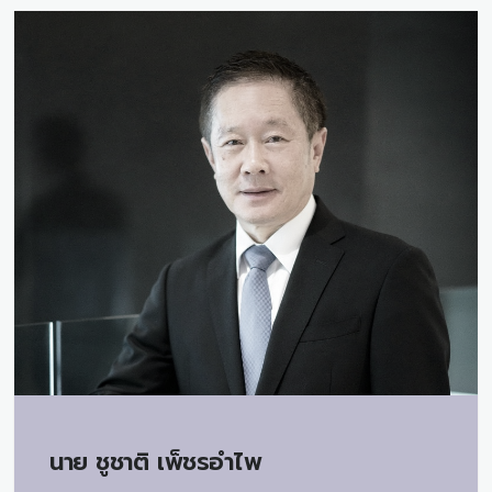
นาย
ชูชาติ เพ็ชรอำไพ