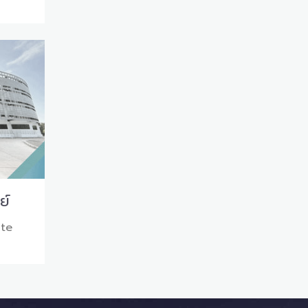
ย์
ute