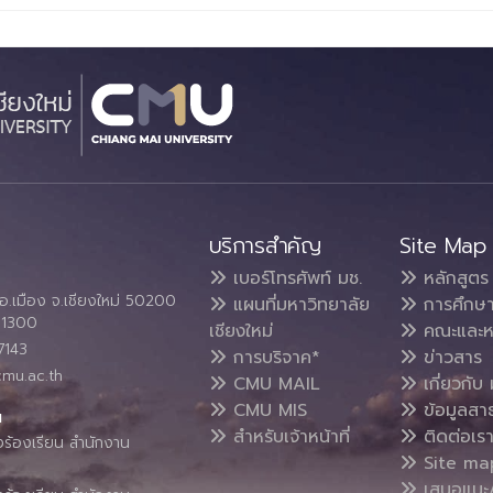
บริการสำคัญ
Site Map
เบอร์โทรศัพท์ มช.
หลักสูตร
อ.เมือง จ.เชียงใหม่ 50200
แผนที่มหาวิทยาลัย
การศึกษ
4 1300
เชียงใหม่
คณะและห
7143
การบริจาค*
ข่าวสาร
cmu.ac.th
CMU MAIL
เกี่ยวกับ 
CMU MIS
ข้อมูลสา
น
สำหรับเจ้าหน้าที่
ติดต่อเร
งร้องเรียน สำนักงาน
Site ma
เสนอแนะ/