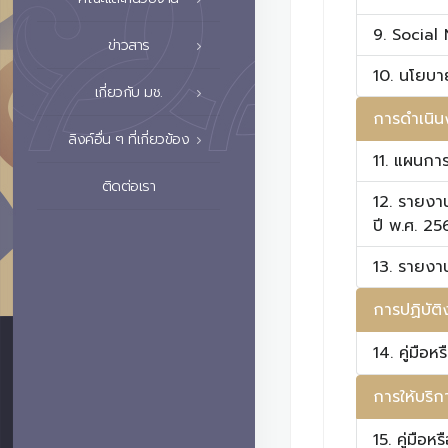
9. Social
ข่าวสาร
10. นโยบา
เกี่ยวกับ มช.
การดำเนิน
ลิงค์อื่น ๆ ที่เกี่ยวข้อง
11. แผนกา
ติดต่อเรา
12. รายงา
ปี พ.ศ. 25
13. รายงา
การปฏิบัติ
14. คู่มือ
การให้บริก
15. คู่มือ