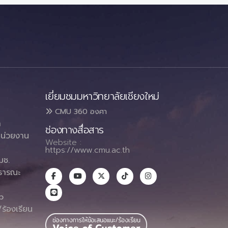
เยี่ยมชมมหาวิทยาลัยเชียงใหม่
CMU 360 องศา
า
ช่องทางสื่อสาร
น่วยงาน
Website :
https://www.cmu.ac.th
มช.
ธารณะ
า
p
ร้องเรียน