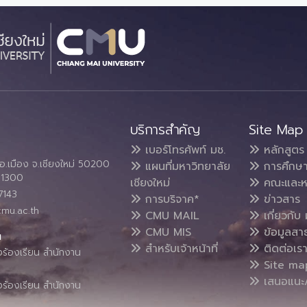
บริการสำคัญ
Site Map
เบอร์โทรศัพท์ มช.
หลักสูตร
อ.เมือง จ.เชียงใหม่ 50200
แผนที่มหาวิทยาลัย
การศึกษ
4 1300
เชียงใหม่
คณะและห
7143
การบริจาค*
ข่าวสาร
cmu.ac.th
CMU MAIL
เกี่ยวกับ 
CMU MIS
ข้อมูลสา
น
สำหรับเจ้าหน้าที่
ติดต่อเร
งร้องเรียน สำนักงาน
Site ma
เสนอแนะ/
งร้องเรียน สำนักงาน