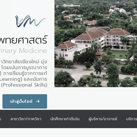
พทยศาสตร์
rinary Medicine
ิทยาลัยเชียงใหม่ มุ่ง
พ โดยเน้นการบูรณาการ
 การเรียนรู้จากการแก้
earning) และเน้นการ
(Professional Skills)
เข้าสู่เว็บไซต์
ร
สาขาวิชา/ภาควิชา
นักศึกษาเก่าดีเด่น
ผู้บริหาร/อาจารย์
บริกา