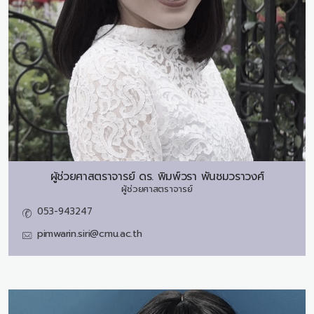
ผู้ช่วยศาสตราจารย์ ดร.
พิมพ์วรา พันชมวราวงศ์
ผู้ช่วยศาสตราจารย์
053-943247
pimwarin.siri@cmu.ac.th