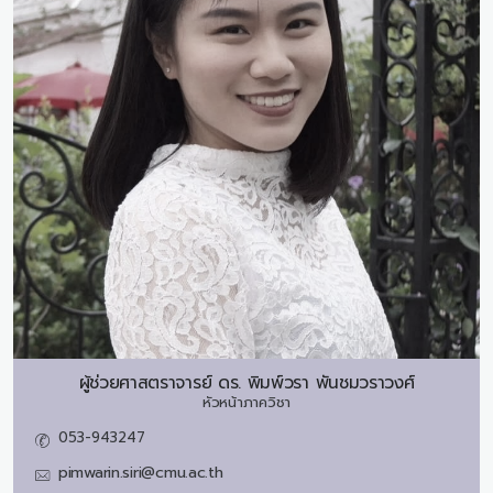
ผู้ช่วยศาสตราจารย์ ดร.
พิมพ์วรา พันชมวราวงศ์
หัวหน้าภาควิชา
053-943247
pimwarin.siri@cmu.ac.th