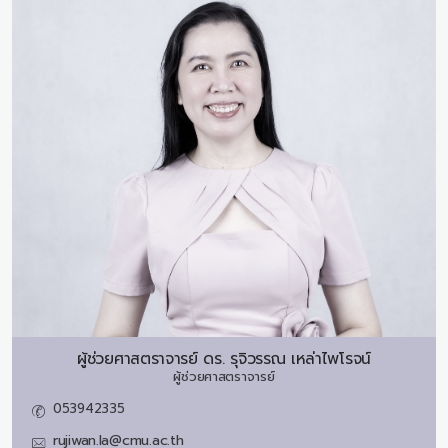
ผู้ช่วยศาสตราจารย์ ดร.
รุจิวรรณ เหล่าไพโรจน์
ผู้ช่วยศาสตราจารย์
053942335
rujiwan.la@cmu.ac.th