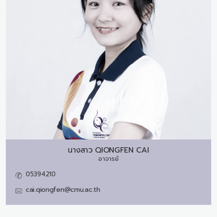
นางสาว
QIONGFEN CAI
อาจารย์
05394210
cai.qiongfen@cmu.ac.th