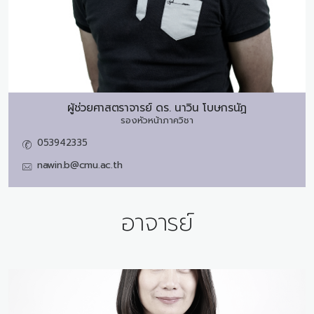
ผู้ช่วยศาสตราจารย์ ดร.
นาวิน โบษกรนัฏ
รองหัวหน้าภาควิชา
053942335
nawin.b@cmu.ac.th
อาจารย์