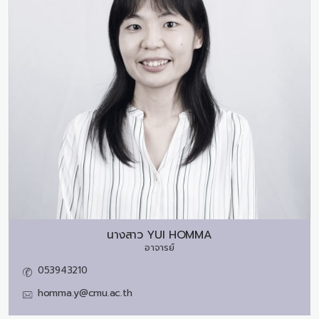
นางสาว
YUI HOMMA
อาจารย์
053943210
homma.y@cmu.ac.th