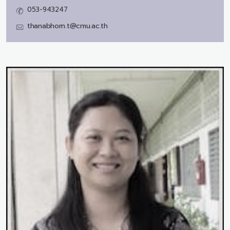
053-943247
thanabhorn.t@cmu.ac.th