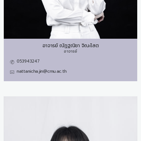
อาจารย์
ณัฏฐณิชา จิณะโสต
อาจารย์
053943247
nattanicha.jin@cmu.ac.th