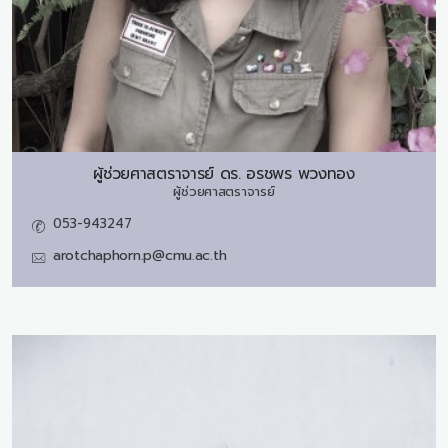
ผู้ช่วยศาสตราจารย์ ดร.
อรชพร พวงทอง
ผู้ช่วยศาสตราจารย์
053-943247
arotchaphorn.p@cmu.ac.th