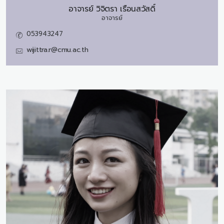
อาจารย์
วิจิตรา เรือนสวัสดิ์
อาจารย์
053943247
wijittra.r@cmu.ac.th