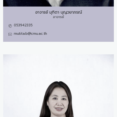
อาจารย์
มุทิตา บุญวยาภรณ์
อาจารย์
053942335
mutita.b@cmu.ac.th