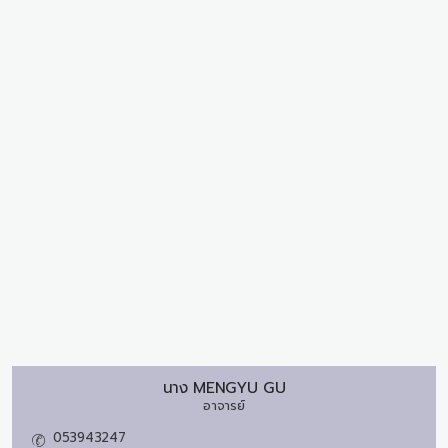
นาง
MENGYU GU
อาจารย์
053943247