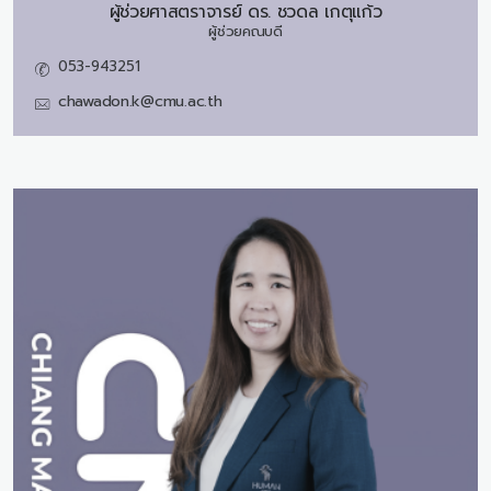
ผู้ช่วยศาสตราจารย์ ดร.
ชวดล เกตุแก้ว
ผู้ช่วยคณบดี
053-943251
chawadon.k@cmu.ac.th