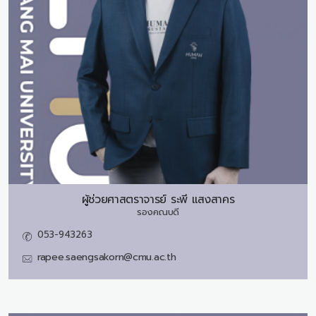
ผู้ช่วยศาสตราจารย์
ระพี แสงสาคร
รองคณบดี
053-943263
rapee.saengsakorn@cmu.ac.th