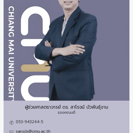
ผู้ช่วยศาสตราจารย์ ดร.
สาโรจน์ บัวพันธุ์งาม
รองคณบดี
053-943244-5
saroj.b@cmu.ac.th