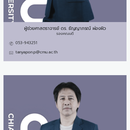
ผู้ช่วยศาสตราจารย์ ดร.
ธัญญาภรณ์ ผ่องผิว
รองคณบดี
053-943251
tanyapon.p@cmu.ac.th