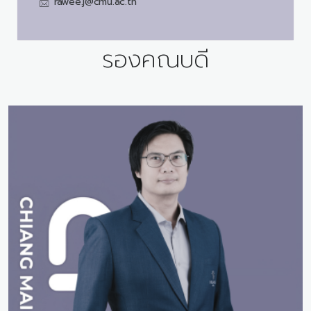
rawee.j@cmu.ac.th
รองคณบดี