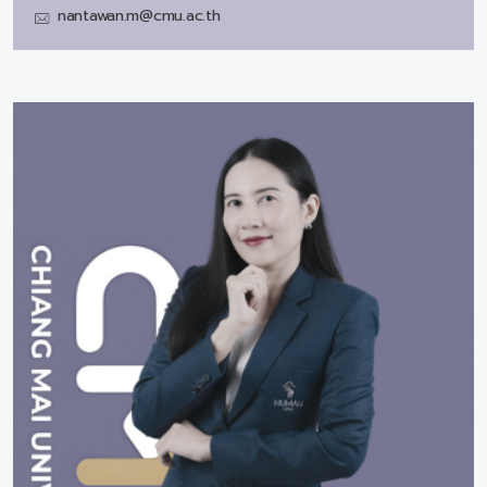
nantawan.m@cmu.ac.th