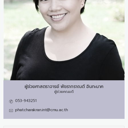
ผู้ช่วยศาสตราจารย์
พัชรากราณต์ อินทะนาค
ผู้ช่วยคณบดี
053-943251
phatcharakran.int@cmu.ac.th