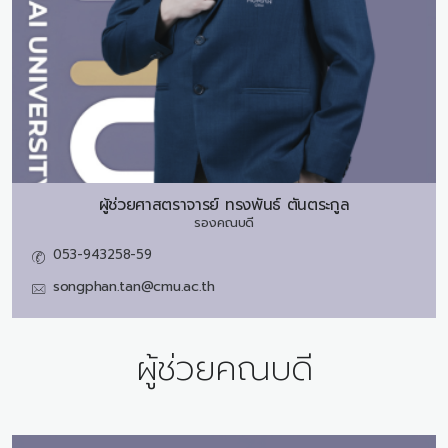
ผู้ช่วยศาสตราจารย์
ทรงพันธ์ ตันตระกูล
รองคณบดี
053-943258-59
songphan.tan@cmu.ac.th
ผู้ช่วยคณบดี