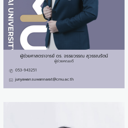
ผู้ช่วยศาสตราจารย์ ดร.
จรรยวรรณ สุวรรณรัตน์
ผู้ช่วยคณบดี
053-943251
junyawan.suwannarat@cmu.ac.th