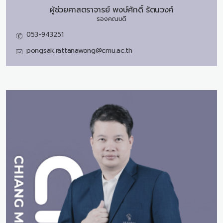
ผู้ช่วยศาสตราจารย์
พงษ์ศักดิ์ รัตนวงศ์
รองคณบดี
053-943251
pongsak.rattanawong@cmu.ac.th