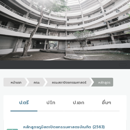
หน้าแรก
คณะ
คณะสถาปัตยกรรมศาสตร์
หลักสูตร
ป.ตรี
ป.โท
ป.เอก
อื่นๆ
หลักสูตรภูมิสถาปัตยกรรมศาสตรบัณฑิต (2563)