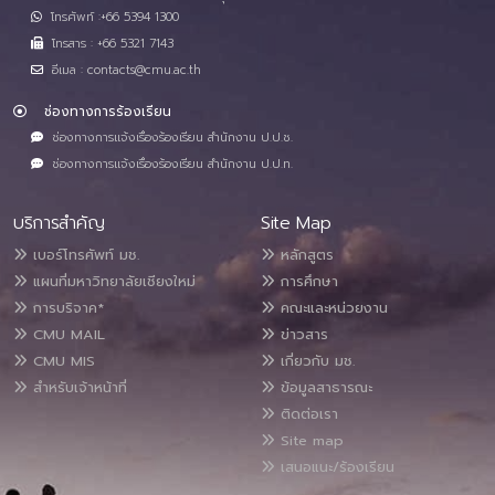
โทรศัพท์ :+66 5394 1300
โทรสาร : +66 5321 7143
อีเมล : contacts@cmu.ac.th
ช่องทางการร้องเรียน
ช่องทางการแจ้งเรื่องร้องเรียน สำนักงาน ป.ป.ช.
ช่องทางการแจ้งเรื่องร้องเรียน สำนักงาน ป.ป.ท.
บริการสำคัญ
Site Map
เบอร์โทรศัพท์ มช.
หลักสูตร
แผนที่มหาวิทยาลัยเชียงใหม่
การศึกษา
การบริจาค*
คณะและหน่วยงาน
CMU MAIL
ข่าวสาร
CMU MIS
เกี่ยวกับ มช.
สำหรับเจ้าหน้าที่
ข้อมูลสาธารณะ
ติดต่อเรา
Site map
เสนอแนะ/ร้องเรียน