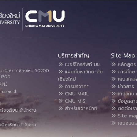
บริการสำคัญ
Site Map
เบอร์โทรศัพท์ มช.
หลักสูตร
อ.เมือง จ.เชียงใหม่ 50200
แผนที่มหาวิทยาลัย
การศึกษ
4 1300
เชียงใหม่
คณะและห
7143
การบริจาค*
ข่าวสาร
cmu.ac.th
CMU MAIL
เกี่ยวกับ 
CMU MIS
ข้อมูลสา
น
สำหรับเจ้าหน้าที่
ติดต่อเร
งร้องเรียน สำนักงาน
Site ma
เสนอแนะ/
งร้องเรียน สำนักงาน