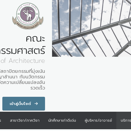
คณะ
รรมศาสตร์
 of Architecture
้สถาปัตยกรรมที่มุ่งเน้น
ญาล้านนา กับนวัตกรรม
ลวัตความเปลี่ยนแปลงอัน
รวดเร็ว
เข้าสู่เว็บไซต์
ร
สาขาวิชา/ภาควิชา
นักศึกษาเก่าดีเด่น
ผู้บริหาร/อาจารย์
บริกา