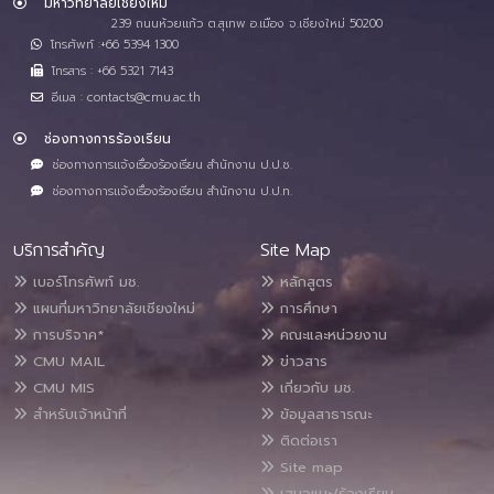
มหาวิทยาลัยเชียงใหม่
239 ถนนห้วยแก้ว ต.สุเทพ อ.เมือง จ.เชียงใหม่ 50200
โทรศัพท์ :+66 5394 1300
โทรสาร : +66 5321 7143
อีเมล : contacts@cmu.ac.th
ช่องทางการร้องเรียน
ช่องทางการแจ้งเรื่องร้องเรียน สำนักงาน ป.ป.ช.
ช่องทางการแจ้งเรื่องร้องเรียน สำนักงาน ป.ป.ท.
บริการสำคัญ
Site Map
เบอร์โทรศัพท์ มช.
หลักสูตร
แผนที่มหาวิทยาลัยเชียงใหม่
การศึกษา
การบริจาค*
คณะและหน่วยงาน
CMU MAIL
ข่าวสาร
CMU MIS
เกี่ยวกับ มช.
สำหรับเจ้าหน้าที่
ข้อมูลสาธารณะ
ติดต่อเรา
Site map
เสนอแนะ/ร้องเรียน