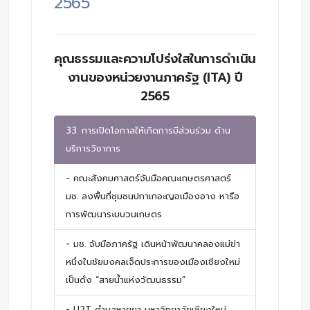
2565
คุณธรรมและความโปร่งใสในการดำเนิน
งานของหน่วยงานภาครัฐ (ITA) ปี
2565
33. การเปิดโอกาสให้เกิดการมีส่วนร่วม ด้าน
บริการวิชาการ
- คณะสังคมศาสตร์จับมือคณะเกษตรศาสตร์
มช. ลงพื้นที่ชุมชนปกาเกอะญอเมืองอาง หารือ
การพัฒนาระบบวนเกษตร
- มช. จับมือภาครัฐ เดินหน้าพัฒนาคลองแม่ข่า
หนึ่งในชัยมงคลเจ็ดประการของเมืองเชียงใหม่
เป็นดั่ง “สายน้ำแห่งวัฒนธรรม”
- U2T ตำบลหายยา มหาวิทยาลัยเชียงใหม่