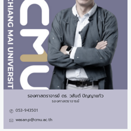
รองศาสตราจารย์ ดร.
วสันต์ ปัญญาแก้ว
รองศาสตราจารย์
053-943501
wasan.p@cmu.ac.th