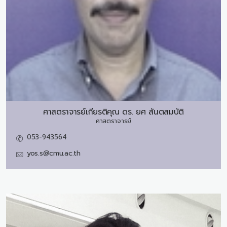
ศาสตราจารย์เกียรติคุณ ดร.
ยศ สันตสมบัติ
ศาสตราจารย์
053-943564
yos.s@cmu.ac.th