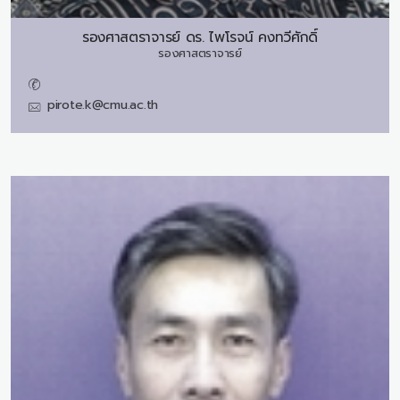
รองศาสตราจารย์ ดร.
ไพโรจน์ คงทวีศักดิ์
รองศาสตราจารย์
pirote.k@cmu.ac.th