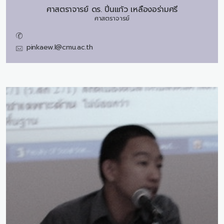
ศาสตราจารย์ ดร.
ปิ่นแก้ว เหลืองอร่ามศรี
ศาสตราจารย์
pinkaew.l@cmu.ac.th