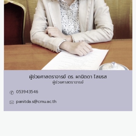
ผู้ช่วยศาสตราจารย์ ดร.
ผานิตดา ไสยรส
ผู้ช่วยศาสตราจารย์
053943546
panitda.s@cmu.ac.th