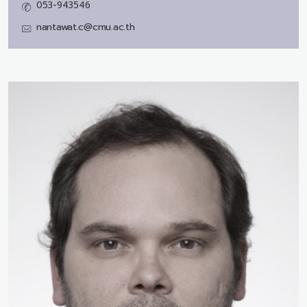
053-943546
nantawat.c@cmu.ac.th