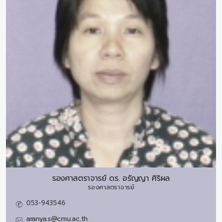
รองศาสตราจารย์ ดร.
อรัญญา ศิริผล
รองศาสตราจารย์
053-943546
aranya.s@cmu.ac.th