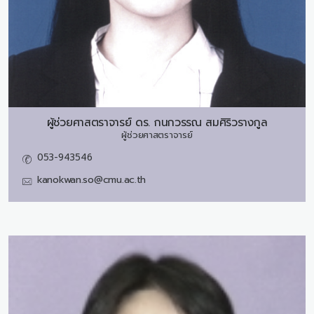
ผู้ช่วยศาสตราจารย์ ดร.
กนกวรรณ สมศิริวรางกูล
ผู้ช่วยศาสตราจารย์
053-943546
kanokwan.so@cmu.ac.th