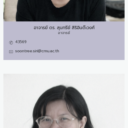
อาจารย์ ดร.
สุนทรีย์ สิริอินต๊ะวงศ์
อาจารย์
43569
soontree.siri@cmu.ac.th