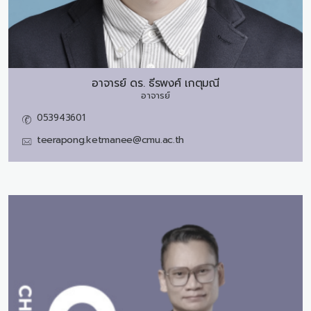
อาจารย์ ดร.
ธีรพงศ์ เกตุมณี
อาจารย์
053943601
teerapong.ketmanee@cmu.ac.th