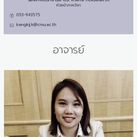
หัวหน้าภาควิชา
053-943575
kengkij.k@cmu.ac.th
อาจารย์