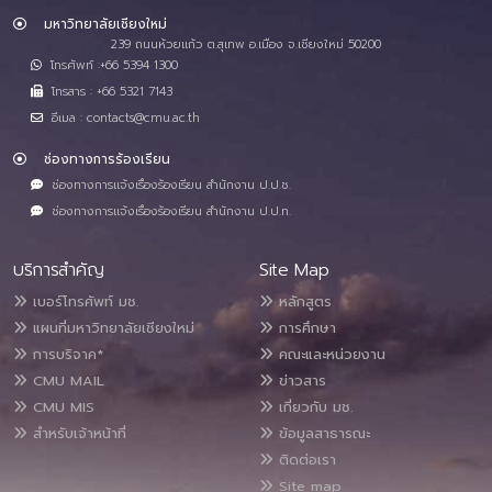
มหาวิทยาลัยเชียงใหม่
239 ถนนห้วยแก้ว ต.สุเทพ อ.เมือง จ.เชียงใหม่ 50200
โทรศัพท์ :+66 5394 1300
โทรสาร : +66 5321 7143
อีเมล : contacts@cmu.ac.th
ช่องทางการร้องเรียน
ช่องทางการแจ้งเรื่องร้องเรียน สำนักงาน ป.ป.ช.
ช่องทางการแจ้งเรื่องร้องเรียน สำนักงาน ป.ป.ท.
บริการสำคัญ
Site Map
เบอร์โทรศัพท์ มช.
หลักสูตร
แผนที่มหาวิทยาลัยเชียงใหม่
การศึกษา
การบริจาค*
คณะและหน่วยงาน
CMU MAIL
ข่าวสาร
CMU MIS
เกี่ยวกับ มช.
สำหรับเจ้าหน้าที่
ข้อมูลสาธารณะ
ติดต่อเรา
Site map