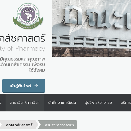
ภสัชศาสตร์
lty of Pharmacy
ที่มีคุณธรรมและคุณภาพ
ด้านเภสัชกรรม เพื่อรับ
ใช้สังคม
เข้าสู่เว็บไซต์
ร
สาขาวิชา/ภาควิชา
นักศึกษาเก่าดีเด่น
ผู้บริหาร/อาจารย์
บริกา
คณะเภสัชศาสตร์
สาขาวิชา/ภาควิชา