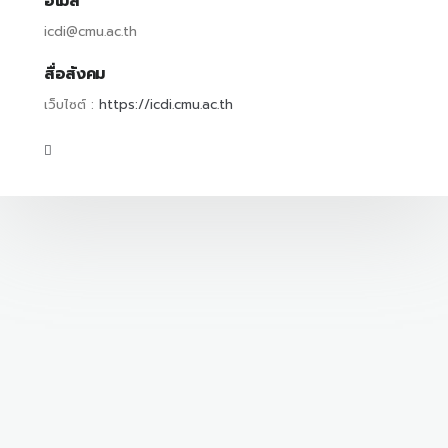
อีเมล
icdi@cmu.ac.th
สื่อสังคม
เว็บไซต์ :
https://icdi.cmu.ac.th