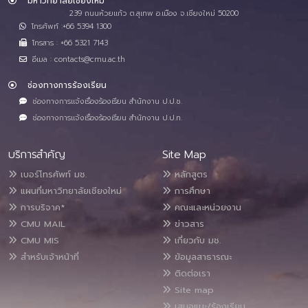
มหาวิทยาลัยเชียงใหม่
239 ถนนห้วยแก้ว ต.สุเทพ อ.เมือง จ.เชียงใหม่ 50200
โทรศัพท์ :+66 5394 1300
โทรสาร : +66 5321 7143
อีเมล : contacts@cmu.ac.th
ช่องทางการร้องเรียน
ช่องทางการแจ้งเรื่องร้องเรียน สำนักงาน ป.ป.ช.
ช่องทางการแจ้งเรื่องร้องเรียน สำนักงาน ป.ป.ท.
บริการสำคัญ
Site Map
เบอร์โทรศัพท์ มช.
หลักสูตร
แผนที่มหาวิทยาลัยเชียงใหม่
การศึกษา
การบริจาค*
คณะและหน่วยงาน
CMU MAIL
ข่าวสาร
CMU MIS
เกี่ยวกับ มช.
สำหรับเจ้าหน้าที่
ข้อมูลสาธารณะ
ติดต่อเรา
Site map
เสนอแนะ/ร้องเรียน