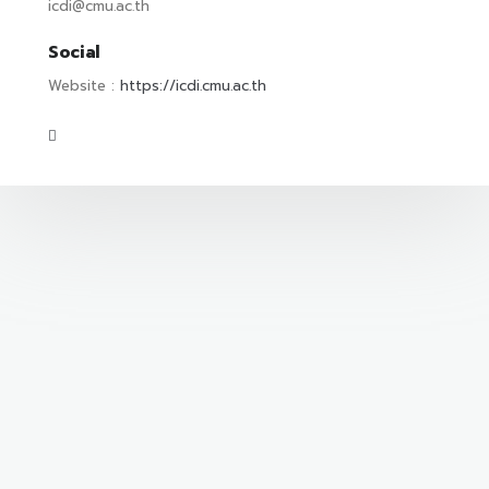
icdi@cmu.ac.th
Social
Website :
https://icdi.cmu.ac.th