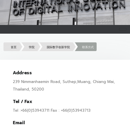
首页
学院
国际数字创新学院
联系方式
Address
239 Nimmanhaemin Road, Suthep,Muang, Chiang Mai,
Thailand, 50200
Tel / Fax
Tel :+66(0)53943711 Fax : +66(0)53943713
Email