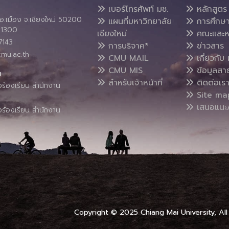
เบอร์โทรศัพท์ มช.
หลักสูตร
อ.เมือง จ.เชียงใหม่ 50200
แผนที่มหาวิทยาลัย
การศึกษ
4 1300
เชียงใหม่
คณะและห
7143
การบริจาค*
ข่าวสาร
cmu.ac.th
CMU MAIL
เกี่ยวกับ 
CMU MIS
ข้อมูลสา
น
สำหรับเจ้าหน้าที่
ติดต่อเร
งร้องเรียน สำนักงาน
Site ma
เสนอแนะ/
งร้องเรียน สำนักงาน
Copyright © 2025 Chiang Mai University, All