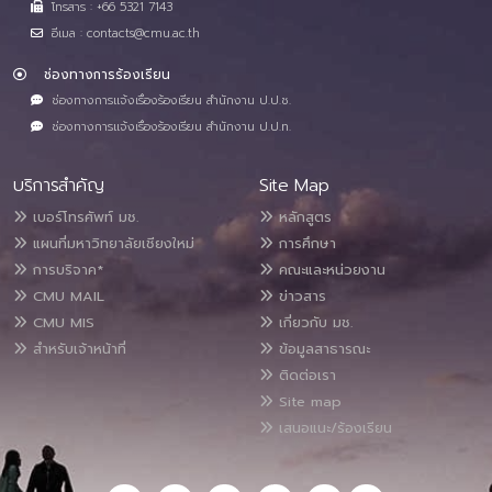
โทรสาร : +66 5321 7143
อีเมล : contacts@cmu.ac.th
ช่องทางการร้องเรียน
ช่องทางการแจ้งเรื่องร้องเรียน สำนักงาน ป.ป.ช.
ช่องทางการแจ้งเรื่องร้องเรียน สำนักงาน ป.ป.ท.
บริการสำคัญ
Site Map
เบอร์โทรศัพท์ มช.
หลักสูตร
แผนที่มหาวิทยาลัยเชียงใหม่
การศึกษา
การบริจาค*
คณะและหน่วยงาน
CMU MAIL
ข่าวสาร
CMU MIS
เกี่ยวกับ มช.
สำหรับเจ้าหน้าที่
ข้อมูลสาธารณะ
ติดต่อเรา
Site map
เสนอแนะ/ร้องเรียน